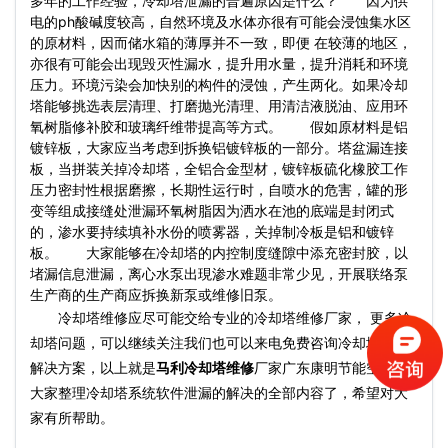
多年的工作经验，冷却塔泄漏的普遍原因是什么？ 因为供
电的ph酸碱度较高，自然环境及水体亦很有可能会浸蚀集水区
的原材料，因而储水箱的薄厚并不一致，即便 在较薄的地区，
亦很有可能会出现毁灭性漏水，提升用水量，提升消耗和环境
压力。环境污染会加快别的构件的浸蚀，产生两化。如果冷却
塔能够挑选表层清理、打磨抛光清理、用清洁液脱油、应用环
氧树脂修补胶和玻璃纤维带提高等方式。 假如原材料是铝
镀锌板，大家应当考虑到拆换铝镀锌板的一部分。塔盆漏连接
板，当拼装关掉冷却塔，全铝合金型材，镀锌板硫化橡胶工作
压力密封性根据磨擦，长期性运行时，自喷水的危害，罐的形
变等组成接缝处泄漏环氧树脂因为洒水在池的底端是封闭式
的，渗水要持续填补水份的喷雾器，关掉制冷板是铝和镀锌
板。 大家能够在冷却塔的内控制度缝隙中添充密封胶，以
堵漏信息泄漏，离心水泵出現渗水难题非常少见，开展联络泵
生产商的生产商应拆换新泵或维修旧泵。
冷却塔维修应尽可能交给专业的冷却塔维修厂家， 更多冷
却塔问题，可以继续关注我们也可以来电免费咨询冷却塔故障
解决方案，以上就是
马利冷却塔维修
厂家广东康明节能空调为
大家整理冷却塔系统软件泄漏的解决的全部内容了，希望对大
家有所帮助。