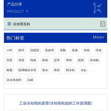
产品分类
PRODUCT
冷却塔百科
More+
热门标签
小时
组件
流线型
高效率
系数
底漆
布线
壳体
负荷
强度
高效
影响
反常
球体
原因
传动轴
树脂
玻璃钢凉水塔
落水
噪音
制冷机
水缸
凉水塔填料
石棉
工业冷却塔的原理(冷却塔机组的工作原理图)