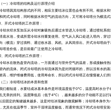
一）冷却塔的结构及运行原理介绍
塔因其结构形式的不同，相应主要结冰位置也会有所不同。根据水和
和闭式冷却塔，同时根据水和空气的流动方向，又可将冷却塔分为横流式
、开式冷却塔的工作原理：
水经水泵加压从冷却对象吸热后通过水管进入冷却塔，通过喷轮系统
塔底水池，变成所需冷却水待重复使用。空气从入风口处进入塔内，穿过
向（横流）穿过填料、通过收水器、风机、从风筒排出。开式冷却塔由于
却塔造价低，是目前最广泛使用之冷却塔。
、闭式冷却塔的工作原理：
水在散热盘管内流动，一方面通过与管外空气的温差，形成接触传热
管内的流体。闭式冷却塔的冷却流体因为是封闭循环的，所以没有水的蒸
资高，维护维修费用低，使用寿命长，所以闭式冷却塔正在慢慢被人们所
二）冷却塔结冰的本质和危害
都知道，水要结成冰基本条件是环境温度低于0℃，温度高时水分子动
乱无章的排列。温度降低后（低于4℃），越来越多的分子动能不足以打
以后固定的氢键越来越多。这是对结冰现象的微观解释；冷却塔本身作为
，尤其在低温季节，室外干湿球温度极低，而通常情况下闭式冷却塔安装