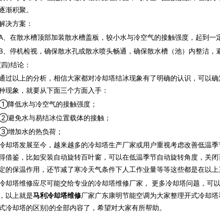
逐渐积聚。
决方案：
在散水槽顶部加装散水槽盖板，较小水与冷空气的接触强度，起到一定
停机检视，确保散水孔或散水喷头畅通，确保散水槽（池）内整洁，
四)结论：
以上的分析，相信大家都对冷却塔结冰现象有了明确的认识，可以确
种现象，就要从下面三个方面入手：
降低水与冷空气的接触强度；
避免水与易结冰位置载体的接触；
增加水的热负荷；
塔发展至今，越来越多的冷却塔生产厂家或用户重视考虑改善低温季
得借鉴，比如安装自动旋转百叶窗，可以在低温季节自动旋转角度，关闭
定的保温作用，还节减了寒冷天气条件下人工作业量等等这些都是在以上
冷却塔维修应尽可能交给专业的冷却塔维修厂家， 更多冷却塔问题，可
，以上就是
马利冷却塔维修
厂家广东康明节能空调为大家整理开式冷却塔
式冷却塔的区别)的全部内容了，希望对大家有所帮助。