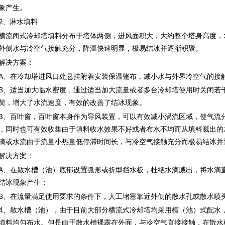
象产生。
、淋水填料
闭式冷却塔填料分布于塔体两侧，进风面积大，大约整个塔身高度，
外侧水与冷空气接触充分，降温快速明显，极易结冰并逐渐积聚。
决方案：
在冷却塔进风口处悬挂附着安装保温篷布，减小水与外界冷空气的接触
适当加大临水密度，通过适当加大流量或者多台冷却塔使用时关闭若干
荷，增大了水流速度，有效的改善了结冰现象。
百叶窗，百叶窗本身作为导风装置，可以有效减小涡流区域，使气流分
，同时也可有效收集由于填料收水效果不好或者布水不均而从填料溅出的
滴或水流由于流量小热量低停滞时间长，与冷空气接触充分而极易结冰并
决方案：
在散水槽（池）底部设置弧形或折型挡水板，杜绝水滴溅出，将水滴直
结冰现象产生；
在流量满足使用要求的条件下，人工堵塞靠近外侧的散水孔或散水喷
散水槽（池），由于目前大部分横流式冷却塔均采用槽（池）式配水，
填料均匀布水。但是由于散水槽裸露在外面，与冷空气直接接触，在散水