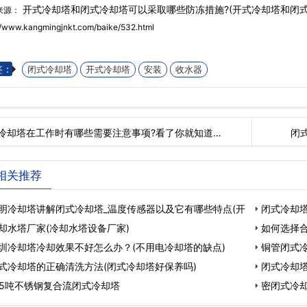
开式冷却塔和闭式冷却塔可以采取哪些防冻措施?(开式冷却塔和闭式
来源：
//www.kangmingjnkt.com/baike/532.html
签：
闭式冷却塔
开式冷却塔
安装
收水器
冷却塔在工作时有哪些需要注意事项?看了你就知道…
闭
相关推荐
明冷却塔讲解闭式冷却塔_温度传感器以及它有哪些特点(开
闭式冷却
却水塔厂家(冷却水塔设备厂家)
如何选择合
圳冷却塔冷却效果不好怎么办？(不用电冷却塔的缺点)
铜管闭式冷
式冷却塔的正确清洗方法(闭式冷却塔好保养吗)
闭式冷却塔
25吨不锈钢复合流闭式冷却塔
密闭式冷却