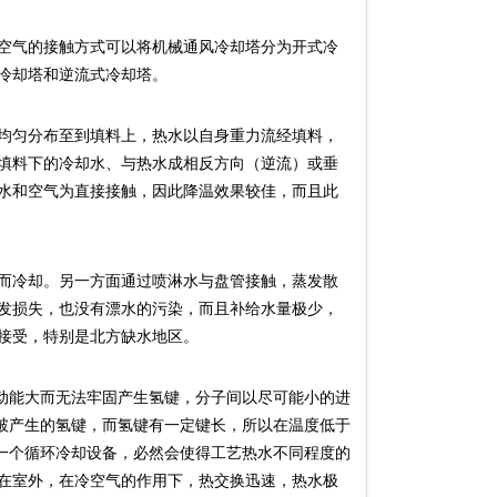
空气的接触方式可以将机械通风冷却塔分为开式冷
冷却塔和逆流式冷却塔。
均匀分布至到填料上，热水以自身重力流经填料，
填料下的冷却水、与热水成相反方向（逆流）或垂
水和空气为直接接触，因此降温效果较佳，而且此
而冷却。另一方面通过喷淋水与盘管接触，蒸发散
发损失，也没有漂水的污染，而且补给水量极少，
接受，特别是北方缺水地区。
能大而无法牢固产生氢键，分子间以尽可能小的进
破产生的氢键，而氢键有一定键长，所以在温度低于
一个循环冷却设备，必然会使得工艺热水不同程度的
在室外，在冷空气的作用下，热交换迅速，热水极