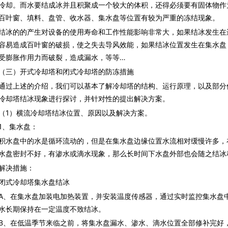
冷却。而水要结成冰并且积聚成一个较大的体积，还得必须要有固体物作
百叶窗、填料、盘管、收水器、集水盘等位置有较为严重的冻结现象。
的的产生对设备的使用寿命和工作性能影响非常大，如果结冰发生在
容易造成百叶窗的破损，使之失去导风效能，如果结冰位置发生在集水盘
受膨胀作用力而破裂，造成漏水，等等…
）开式冷却塔和闭式冷却塔的防冻措施
上述的介绍，我们可以基本了解冷却塔的结构、运行原理，以及部分
冷却塔结冰现象进行探讨，并针对性的提出解决方案。
）横流冷却塔结冰位置、原因以及解决方案。
、集水盘：
盘中的水是循环流动的，但是在集水盘边缘位置水流相对缓慢许多，
水盘密封不好，有渗水或滴水现象，那么长时间下水盘外部也会随之结冰
决措施：
式冷却塔集水盘结冰
在集水盘加装电加热装置，并安装温度传感器，通过实时监控集水盘中
水长期保持在一定温度不致结冰。
在低温季节来临之前，将集水盘漏水、渗水、滴水位置全部修补完好，