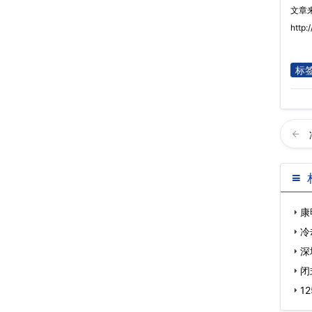
文章
http:
标
康
冷
深
闭
1