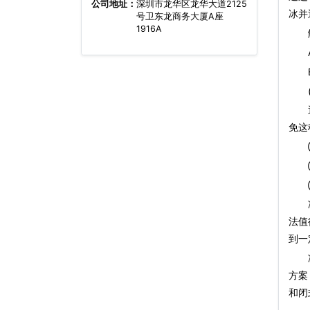
公司地址：
深圳市龙华区龙华大道2125
冰并
号卫东龙商务大厦A座
1916A
解
A、
B、
(
通过
免这
①
②
③
冷却
法值
到一
方案
和闭