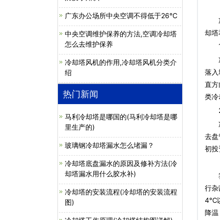
（
广东办公场所中央空调不得低于26℃
冷却
却塔
中央空调维护保养的方法,空调冷却塔
怎么去维护保养
1
冷却
冷却塔风机的作用,冷却塔风机分类介
落入
绍
直方
热门新闻
类冷
2
马利冷却塔是哪国的(马利冷却塔是哪
冷却
里生产的)
去盘
玻璃钢冷却塔漏水怎么堵漏？
初投
（
冷却塔底盘漏水的原因及修补方法(冷
却塔漏水用什么胶水补)
我们
行杂
冷却塔的安装流程(冷却塔的安装流程
4℃
图)
降温