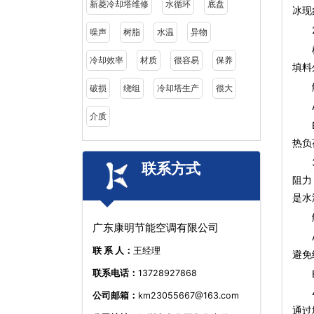
新菱冷却塔维修
水循环
底盘
冰现
2
噪声
树脂
水温
异物
横流
冷却效率
材质
很容易
保养
填料
解
破损
绕组
冷却塔生产
很大
A、
介质
B、
热负
3、
联系方式
阻力
是水
解
广东康明节能空调有限公司
A、
联 系 人：
王经理
避免
B、
联系电话：
13728927868
4、
公司邮箱：
km23055667@163.com
通过