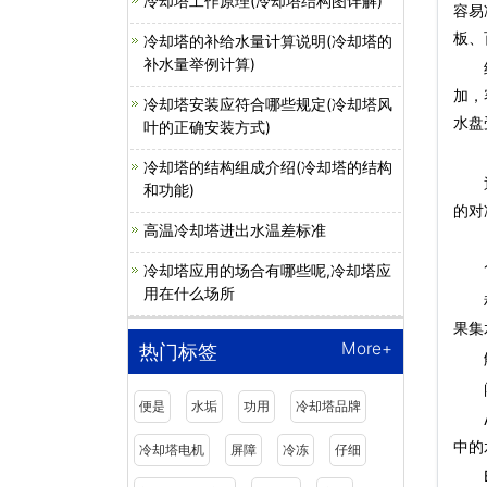
冷却塔工作原理(冷却塔结构图详解)
容易
板、
冷却塔的补给水量计算说明(冷却塔的
补水量举例计算)
结冰
加，
冷却塔安装应符合哪些规定(冷却塔风
水盘
叶的正确安装方式)
（三
冷却塔的结构组成介绍(冷却塔的结构
通过
和功能)
的对
高温冷却塔进出水温差标准
（1
冷却塔应用的场合有哪些呢,冷却塔应
1
用在什么场所
积水
果集
More+
热门标签
解
闭
便是
水垢
功用
冷却塔品牌
A、
中的
冷却塔电机
屏障
冷冻
仔细
B、