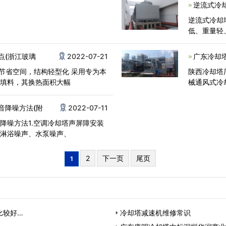
逆流式冷
逆流式冷却
低、重量轻
点(浙江玻璃
2022-07-21
广东冷却
、节省空间，结构轻型化 采用专为本
陕西冷却塔
换填料，其换热面积大幅
械通风式冷
音降噪方法(附
2022-07-11
降噪方法1.空调冷却塔声屏障安装
挡淋浴噪声、水泵噪声、
2
下一页
尾页
1
比较好…
冷却塔减速机维修常识