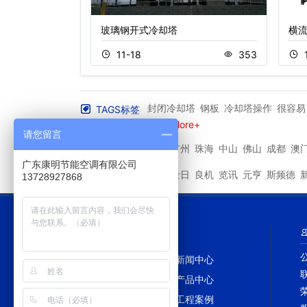
塔
玻璃钢开式冷却塔
横
423
11-18
353
封闭冷却塔
钢板
冷却塔操作
很容易
TAGS标签
冷却塔减速机
机运
More+
请您留言
深圳
广州
珠海
中山
佛山
成都
澳
其他城市
广东康明节能空调有限公司
马利
金日
良机
览讯
元亨
斯频德
其他品牌
13728927868
网站导航
网站首页
新闻中心
冷却塔百科
产品中心
冷却塔配件
工程案例