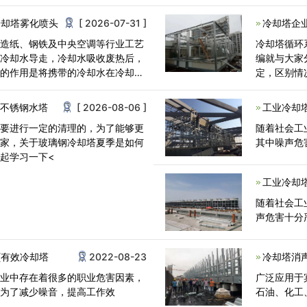
法<
冷却塔雾化喷头
[ 2026-07-31 ]
冷却塔企业
、造纸、钢铁及中央空调等行业工艺
冷却塔循环
用冷却水导走，冷却水吸收废热后，
编就与大家
塔的作用是将携带的冷却水在冷却塔
定，区别情
可以在站内
,不锈钢水塔
[ 2026-08-06 ]
工业冷却
需要进行一定的清理的，为了能够更
随着社会工
厂家，关于玻璃钢冷却塔夏季是如何
其中噪声危
起学习一下<
工业冷却
随着社会工
声危害十分
(有效冷却塔
2022-08-23
冷却塔消
企业中存在着很多的职业危害因素，
广泛应用于
。为了减少噪音，提高工作效
石油、化工