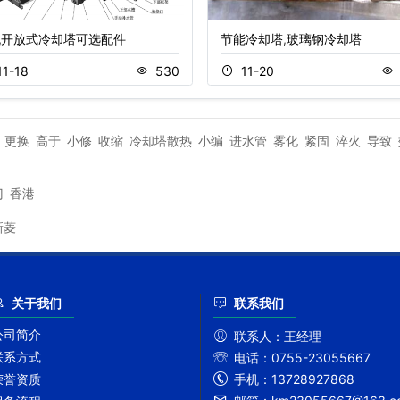
流开放式冷却塔可选配件
节能冷却塔,玻璃钢冷却塔
11-18
530
11-20
更换
高于
小修
收缩
冷却塔散热
小编
进水管
雾化
紧固
淬火
导致
门
香港
新菱
关于我们
联系我们
公司简介
联系人：
王经理
联系方式
电话：
0755-23055667
手机：
13728927868
荣誉资质