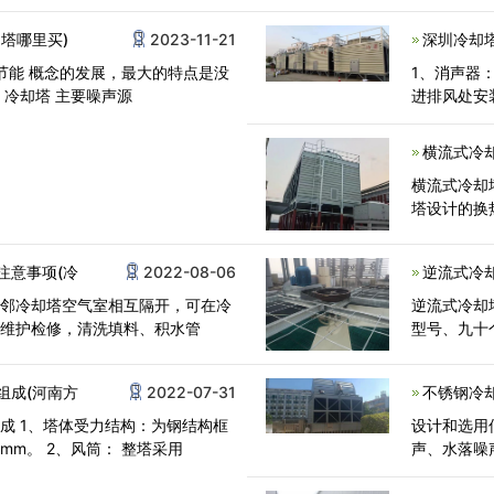
塔哪里买)
2023-11-21
深圳冷却
 节能 概念的发展，最大的特点是没
1、消声器
有风扇的塔和塔由静态部分。 冷却塔 主要噪声源
进排风处安
横流式冷
横流式冷却
塔设计的换
注意事项(冷
2022-08-06
逆流式冷
相邻冷却塔空气室相互隔开，可在冷
逆流式冷却
行维护检修，清洗填料、积水管
型号、九十
组成(河南方
2022-07-31
不锈钢冷
成 1、塔体受力结构：为钢结构框
设计和选用
mm。 2、风筒： 整塔采用
声、水落噪