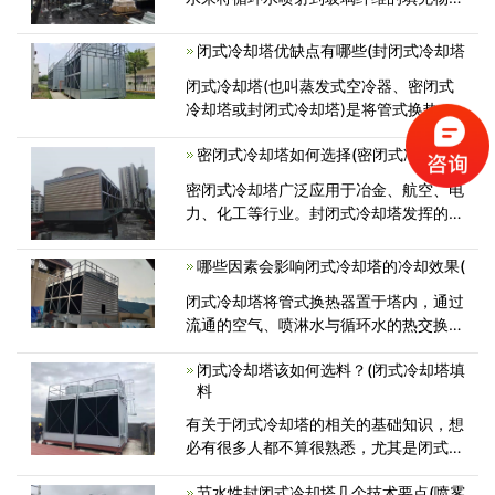
中。 ，将热气流带来水流，使其冷却
闭式冷却塔优缺点有哪些(封闭式冷却塔
闭式冷却塔(也叫蒸发式空冷器、密闭式
冷却塔或封闭式冷却塔)是将管式换热器
置于塔内，通过流通的空气、管外喷
密闭式冷却塔如何选择(密闭式冷却塔厂
密闭式冷却塔广泛应用于冶金、航空、电
力、化工等行业。封闭式冷却塔发挥的重
要作用已经成为各行业选择的指
哪些因素会影响闭式冷却塔的冷却效果(
闭式冷却塔将管式换热器置于塔内，通过
流通的空气、喷淋水与循环水的热交换保
证降温效果。封闭式冷却塔源于蒸
闭式冷却塔该如何选料？(闭式冷却塔填
料
有关于闭式冷却塔的相关的基础知识，想
必有很多人都不算很熟悉，尤其是闭式冷
却塔该如何选料?大部分人是不了解
节水性封闭式冷却塔几个技术要点(喷雾