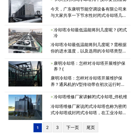
今天，广东康明节能空调设备有限公司来
与大家共享一下节水性封闭式冷却塔几个
技术要点。封闭式冷却塔如今普遍
冷却塔冷却最低温能将到几度呢？(闭式
冷
冷却塔冷却最低温能将到几度呢？需根据
你的进水溫度，以及选用的冷却塔类型及
冷却塔填充物。一般有工业化生产冷
康明冷却塔：怎样对冷却塔开展维护保
养？(
康明冷却塔：怎样对冷却塔开展维护保
养？通风机的V型传动带在初次运行时有
可能稍伸展，康明冷却塔说：请依据调节
冷却塔维修厂家讲解闭式冷却塔_停机维
方
冷却塔维修厂家说闭式冷却塔也称为密闭
式冷却塔或封闭式冷却塔，在工业冷却中
的应用越来越广泛。很多客户在使
2
3
下一页
尾页
1