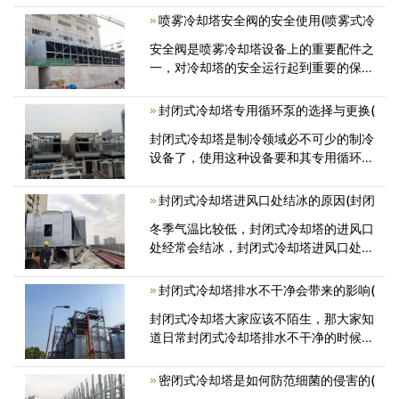
机的所有操作。河南冷却塔厂家对此总结
喷雾冷却塔安全阀的安全使用(喷雾式冷
了冷却塔操作技巧 冷却塔开<
安全阀是喷雾冷却塔设备上的重要配件之
一，对冷却塔的安全运行起到重要的保护
作用，在设备使用过程中需要注意安全阀
的压力范围，每一种安全阀都有一定的压
封闭式冷却塔专用循环泵的选择与更换(
力范围。俺去发的使用应注意以下两<
封闭式冷却塔是制冷领域必不可少的制冷
设备了，使用这种设备要和其专用循环泵
挂钩，所以包括封闭式冷却塔在内有
封闭式冷却塔进风口处结冰的原因(封闭
冬季气温比较低，封闭式冷却塔的进风口
处经常会结冰，封闭式冷却塔进风口处结
冰是为什么呢？其实如果封闭式冷却塔
封闭式冷却塔排水不干净会带来的影响(
封闭式冷却塔大家应该不陌生，那大家知
道日常封闭式冷却塔排水不干净的时候会
造成哪些影响呢？ 封闭式冷却塔
密闭式冷却塔是如何防范细菌的侵害的(