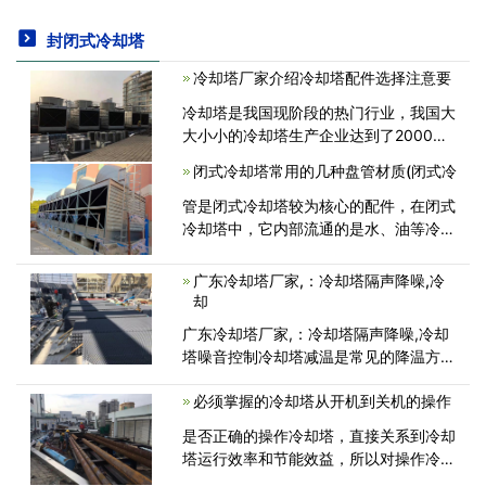
封闭式冷却塔
冷却塔厂家介绍冷却塔配件选择注意要
冷却塔是我国现阶段的热门行业，我国大
大小小的冷却塔生产企业达到了2000多
家，伴随着产品的竞争，不同的冷却塔厂
闭式冷却塔常用的几种盘管材质(闭式冷
家的生产工艺和生产技术存在着一定的差
异，因此，在选择冷却塔配件的时候要对
管是闭式冷却塔较为核心的配件，在闭式
配<
冷却塔中，它内部流通的是水、油等冷却
介质(热)，外部经过水的喷淋、风的散热
来达到冷却效果，盘管的好坏会直接影响
广东冷却塔厂家,：冷却塔隔声降噪,冷
闭式冷却塔的使用性能、冷却效力和使<
却
广东冷却塔厂家,：冷却塔隔声降噪,冷却
塔噪音控制冷却塔减温是常见的降温方
法，殊不知冷却塔的噪音却对大家导致了
必须掌握的冷却塔从开机到关机的操作
比较严重的噪音危害，当冷却塔运作时造
成的噪音值在80分贝之上，比较严重的
是否正确的操作冷却塔，直接关系到冷却
超<
塔运行效率和节能效益，所以对操作冷却
塔的人员必须熟练掌握冷却塔从开机到关