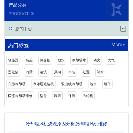
产品分类
PRODUCT
新闻中心
More+
热门标签
散热器
高差
热交换
放水
冷却塔水
动火
大气
固化剂
内壁
清洗
风向
吊装
处置
补水
方形冷却塔
冷却塔减速机
双曲线冷却塔
池水
组件
横流冷却塔维修
型号
噪声
保温
汽轮机
冷却塔风机烧毁原因分析,冷却塔风机维修