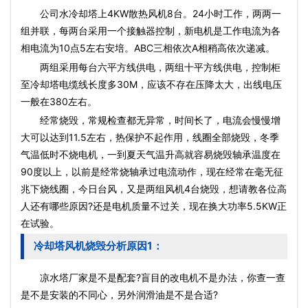
公司水冷却塔上4KW散热风机8台。24小时工作，两两一
组并联，每两台采用一个接触器控制，新电机是工作电流为各
相电流为10点5左右安培。ABC三相依次A相稍高依次递减。
两组采用每台六平方线供电，两组十平方线供电，控制柜
至冷却塔电缆线长度多30M，应该不存在压降太大，出线电压
一般在380左右。
经常烧毁，常规检查都无异常，时间长了，电流会慢慢增
大可以达到11.5左右，热保护不起作用，线圈全部烧毁，冬季
气温低时不烧电机，一到夏天气温升高就容易烧毁轴承温度在
90度以上，以前是经常烧轴承过电流动作，现在经常在毫无征
兆下烧线圈，今日台风，又是两组风机4台烧毁，想请教各位高
人还有哪些原因?还是电机质量不过关，现在换大功率5.5KW正
在试验。
冷却塔风机烧毁分析原因1：
凉水塔厂家是不是配套?盲目的改电机不是办法，你查一查
是不是安装的不同心，另外润滑油是不是合适?