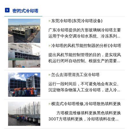
密闭式冷却塔
东莞冷却塔(东莞冷却塔设备)
广东冷却塔提供的方形玻璃钢冷却塔主要
运用于中央空调冷却水系统、冷冻系列、
注塑加工、制革厂、聚氨酯发泡、电站、
冷却塔的风机节能控制器的分析(冷却塔
汽轮机、铝型材加工、空气压缩机、工业
生产制冷等各个领域，运用Z多<
提出风机节能控制管理的目的，是实现风
机运行闭环自动控制。根据生产的需要预
先设定供水温度，由气候气象环境对水温
的影响、系统换热条件的改变对水温的影
怎么去清理清洗工业冷却塔
响，用温感探头的实测值及时反应出<
运行一段时间后，不可避免地会有灰尘、
沉淀物等杂物落入工业冷却塔，进入冷却
水系统，降低冷却塔的散热能力，影响设
备的正常制冷工作。因此，我们需要掌握
横流式冷却塔维修,冷却塔散热填料更换
一些清洁步骤。接下来，冷却塔维修厂家
方塔横流维修填料更换黑色填料更换
会<
300T方塔填料更换，冷却塔填料在使用
年数后要不定期的进行更换，以保证冷却