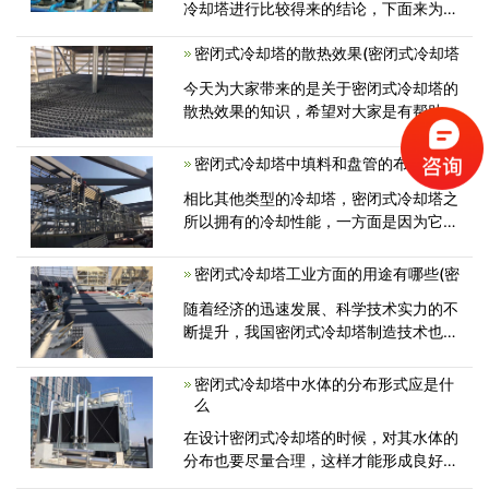
冷却塔进行比较得来的结论，下面来为大
家具体介绍一下它们的不同点。
密闭式冷却塔的散热效果(密闭式冷却塔
今天为大家带来的是关于密闭式冷却塔的
散热效果的知识，希望对大家是有帮助
的。 当干燥的空气进到风机里进
密闭式冷却塔中填料和盘管的布置形式(
相比其他类型的冷却塔，密闭式冷却塔之
所以拥有的冷却性能，一方面是因为它采
用了独特的填料布置形式，另一方面还
密闭式冷却塔工业方面的用途有哪些(密
随着经济的迅速发展、科学技术实力的不
断提升，我国密闭式冷却塔制造技术也获
得了很大的进步，不仅体积变小了，而
密闭式冷却塔中水体的分布形式应是什
么
在设计密闭式冷却塔的时候，对其水体的
分布也要尽量合理，这样才能形成良好的
循环系统，从而促进冷却塔效果的提高