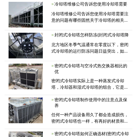
塔的正常工作效率，年数已久存在老化现
冷却塔维修公司告诉您使用冷却塔需要
象，部分填料已脱落，导致冷却<
冷却塔维修公司告诉您使用冷却塔需要注
意的问题有哪些固然关于冷却塔的相关应
用在冷却塔维修小编上述的几篇文章中讲
述过很多了，但是很多用户对其运用需求
封闭式冷却塔怎样防冻(封闭式冷却塔降
留意的问题理解的还并缺乏够，由<
北方地区冬季气温通常在零度以下，密闭
式冷却塔的运行防冻问题日益突出，如果
解决的不好，可能冻坏换热管或冷却塔
密闭式冷却塔与空冷式热交换器相比的
优
密闭式冷却塔实际上是一种蒸发式冷却
塔，冷却器和湿式冷却塔的组合，它是卧
式的蒸发式冷却塔，工艺流体在管内流过
密闭式冷却塔制作使用中的注意点及保
养
任何一种产品设备用久了都会造成损伤，
密闭式冷却塔也一样，有再好的材质和再
合理的结构，也会因为各种因素的影响
密闭式冷却塔如何正确选材(密闭式冷却