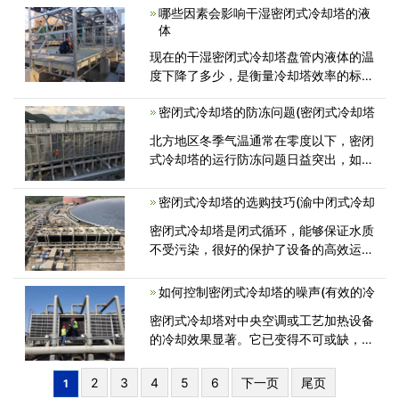
哪些因素会影响干湿密闭式冷却塔的液
体
现在的干湿密闭式冷却塔盘管内液体的温
度下降了多少，是衡量冷却塔效率的标
尺，那影响其管内液体温度的因素，成为
密闭式冷却塔的防冻问题(密闭式冷却塔
北方地区冬季气温通常在零度以下，密闭
式冷却塔的运行防冻问题日益突出，如果
解决的不好，可能冻坏换热管或冷却塔
密闭式冷却塔的选购技巧(渝中闭式冷却
密闭式冷却塔是闭式循环，能够保证水质
不受污染，很好的保护了设备的高效运
行，提高了设备的使用寿命。密闭式冷却
如何控制密闭式冷却塔的噪声(有效的冷
密闭式冷却塔对中央空调或工艺加热设备
的冷却效果显著。它已变得不可或缺，但
其持续的噪音也成为令人头痛的问
2
3
4
5
6
下一页
尾页
1