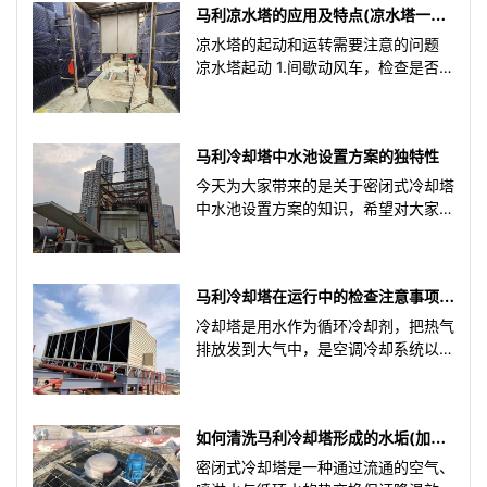
马利凉水塔的应用及特点(凉水塔一般
用在什么工程上)
凉水塔的起动和运转需要注意的问题
凉水塔起动 1.间歇动风车，检查是否逆
向运转或有异常噪音振动发生？然后再
起动水泵运转 2.
马利冷却塔中水池设置方案的独特性
今天为大家带来的是关于密闭式冷却塔
中水池设置方案的知识，希望对大家是
有帮助的。 其实，将密闭式冷却塔
的水池内置一方面是为了
马利冷却塔在运行中的检查注意事项
(冷却塔操作标准及检查内容是什么)
冷却塔是用水作为循环冷却剂，把热气
排放发到大气中，是空调冷却系统以及
工业生产的冷却设备，在使用过程中要
注意检查冷却塔运行是否正
如何清洗马利冷却塔形成的水垢(加热
器去除水垢的方法)
密闭式冷却塔是一种通过流通的空气、