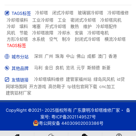
冷却塔
闭式冷却塔
玻璃钢冷却塔
冷却塔维修
TAGS标签
冷却塔填料
工业冷却塔
工业
密闭式冷却塔
冷却塔风机
冷却
填料
堵塞
开式冷却塔
散热
维护
冷却塔配件
风机
节能
冷却塔故障
冷却水
安装
冷却塔电机
方形冷却塔
水系统
空气
制冷
封闭式冷却塔
横流冷却塔
TAGS标签
深圳
广州
珠海
中山
佛山
成都
澳门
香港
城市分站
马利
金日
良机
览讯
元亨
斯频德
新菱
其他品牌
冷却塔填料维修
建管家福州站
绿岛风风机
id贷
友情链接
网球场围网
开方游戏
高仿鞋子
tp钱包官网下载
cnc加工
建筑铝材厂家
CopyRight ©2021- 2025版权所有 广东康明冷却塔维修厂家
备
案号:
粤ICP备2021149527号
粤公网安备 44030902003386号