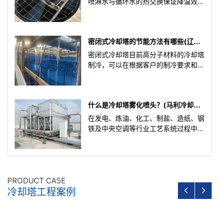
喷淋水与循环水的热交换保证降温效果
的设备，在冶金、食品、橡胶、塑料、
机械、化工等行业。密
密闭式冷却塔的节能方法有哪些(辽宁
马利闭式冷却塔厂家)
密闭式冷却塔目前高分子材料的冷却塔
制冷，可以在根据客户的制冷要求和地
理环境温度的变化挑选方法另外，在环
保节能水量的情况下，比传
什么是冷却塔雾化喷头？(马利冷却塔
雾化喷头)
在发电、炼油、化工、制盐、造纸、钢
铁及中央空调等行业工艺系统过程中所
产生的废热要用冷却水导走，冷却水吸
收废热后，使循环冷却水
PRODUCT CASE
冷却塔工程案例