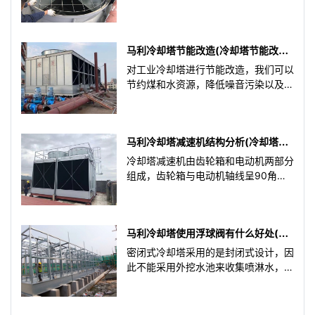
产生的高温进行排除。工业冷却塔的运
行系统中包含了多种设
马利冷却塔节能改造(冷却塔节能改造
方案)
对工业冷却塔进行节能改造，我们可以
节约煤和水资源，降低噪音污染以及其
他污染，获得更多的环境和经济效益。
工业冷却塔的节能改造要求
马利冷却塔减速机结构分析(冷却塔减
速机价格批发)
冷却塔减速机由齿轮箱和电动机两部分
组成，齿轮箱与电动机轴线呈90角异
面垂直相交，电动机轴直接插入齿轮箱
输入轴孔内，并将电动机与齿
马利冷却塔使用浮球阀有什么好处(开
封密闭式冷却塔选型)
密闭式冷却塔采用的是封闭式设计，因
此不能采用外挖水池来收集喷淋水，所
以会在设备的底部安装浮球阀设备，方
便对水池水量的控制。那么