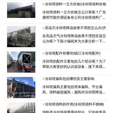
了，这也是添加工程质量，进步工程的效
冷却塔填料一立方价格(冷却塔填料价格
率的重要条件。但是，闭式冷却塔的装置
冷却塔填料一立方价格怎么计算呢？广东
<
康明节能空调设备有公司冷却塔填料厂家
生产多种冷却塔填料、良机冷却塔填料、
高温天冷却塔降温效果不理想怎么办(开
马利冷却塔填料、BAC冷却塔填料、荏原
冷却塔填料、斯频德冷却塔填料<
在高温天气冷却塔降温效果不理想应该怎
么办呢？下面小编就来为大家分析一下高
温天冷却塔降温效果不理想的原因
冷却塔配件有哪些(镇江冷却塔配件)
冷却塔的配件主要包括几个部分呢？为了
帮助大家更好的认识该设备，接下来我们
给大家详细讲讲： 1、冷却塔专用
冷却塔漏风包括哪些及主要影响
冷却塔漏风主要包括塔体漏风、平台漏
风、填料破损漏风；漏风对冷却塔降温效
果和冷却塔运行的安全性有很大的影
冷却塔填料的作用(冷却塔填料不锈钢)
填料是冷却塔很重要的部分，它的效率高