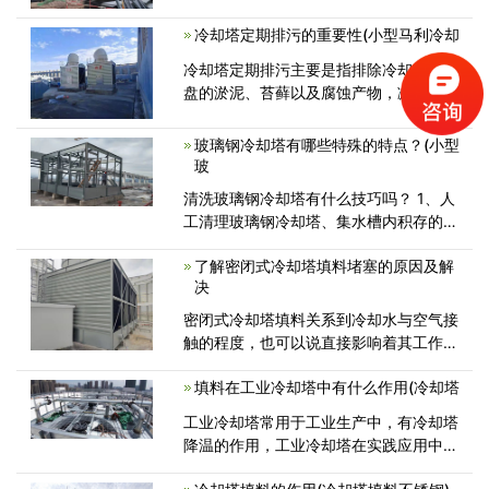
行的自身安全和周围设备环境的安全
冷却塔定期排污的重要性(小型马利冷却
冷却塔定期排污主要是指排除冷却塔接水
盘的淤泥、苔藓以及腐蚀产物，减轻接水
盘的自身重量，防止堵塞回水管道，降
玻璃钢冷却塔有哪些特殊的特点？(小型
玻
清洗玻璃钢冷却塔有什么技巧吗？ 1、人
工清理玻璃钢冷却塔、集水槽内积存的垢
渣、污物。 2、将玻璃钢冷
了解密闭式冷却塔填料堵塞的原因及解
决
密闭式冷却塔填料关系到冷却水与空气接
触的程度，也可以说直接影响着其工作效
率和降温效果。如果塔内使用的冷
填料在工业冷却塔中有什么作用(冷却塔
工业冷却塔常用于工业生产中，有冷却塔
降温的作用，工业冷却塔在实践应用中大
部分都会用到填料。那么大家对其了