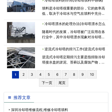
冷却塔填料的作用(冷却塔填料不锈钢)
填料是冷却塔很重要的部分，它的效率高
低，取决于冷却水与空气在填料中充分接
触的程度，冷却塔填料耐温50℃～
冷却塔漂水的处理办法(冷却塔漂水怎么
68℃，耐
随着时代的发展，冷却塔被广泛应用在各
行业中，其中冷却塔漂水现象对冷却塔运
行的自身安全和周围设备环境的安全
逆流式冷却塔的排污工作(逆流式冷却塔
逆流式冷却塔定期排污主要是指排除冷却
塔接水盘的淤泥、苔藓以及腐蚀产物，减
轻接水盘的自身重量，防止堵塞回水
2
3
4
5
6
7
8
9
10
1
下一页
尾页
推荐文章
深圳冷却塔维修流程,维修冷却塔填料