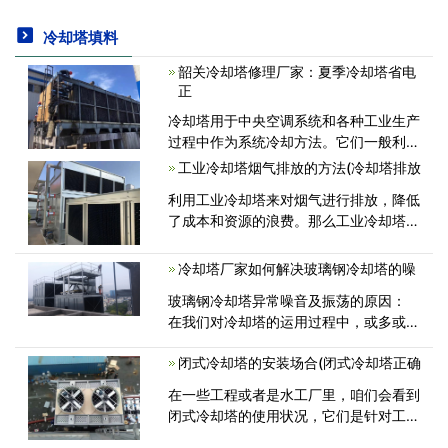
冷却塔填料
韶关冷却塔修理厂家：夏季冷却塔省电
正
冷却塔用于中央空调系统和各种工业生产
过程中作为系统冷却方法。它们一般利用
水的蒸发将热量传递到大气中。因而在冷
工业冷却塔烟气排放的方法(冷却塔排放
却塔工作中不可防止耗费部分的水。此外
利用工业冷却塔来对烟气进行排放，降低
冷却塔需要很多的能量，这里所<
了成本和资源的浪费。那么工业冷却塔的
烟气排放都有哪些方法呢？下面小编来为
大家介绍一下： 1、通过烟道上的喇
冷却塔厂家如何解决玻璃钢冷却塔的噪
叭口直接排放至冷却塔内并与冷却塔<
玻璃钢冷却塔异常噪音及振荡的原因：
在我们对冷却塔的运用过程中，或多或少
会发生一点异常事情状况，如异常噪音及
闭式冷却塔的安装场合(闭式冷却塔正确
振荡，这并非玻璃钢冷却塔自身的问题，
而是日常匮缺对冷却塔的保护导致的，假
在一些工程或者是水工厂里，咱们会看到
如<
闭式冷却塔的使用状况，它们是针对工程
中水流状况做一些处理的首要部件。当然