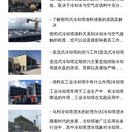
低，取决于冷却水与空气在填料中充分接
触的程度，冷却塔填料耐温50℃～
68℃，耐
了解密闭式冷却塔填料堵塞的原因及解
决
密闭式冷却塔填料关系到冷却水与空气接
触的程度，也可以说直接影响着其工作效
率和降温效果。如果塔内使用的冷
逆流式冷却塔的排污工作(逆流式冷却塔
逆流式冷却塔定期排污主要是指排除冷却
塔接水盘的淤泥、苔藓以及腐蚀产物，减
轻接水盘的自身重量，防止堵塞回水
填料在工业冷却塔中有什么作用(冷却塔
工业冷却塔常用于工业生产中，有冷却塔
降温的作用，工业冷却塔在实践应用中大
部分都会用到填料。那么大家对其了
马利冷却塔漂水的处理办法(冷却塔漂水
随着时代的发展，冷却塔被广泛应用在各
行业中，其中冷却塔漂水现象对冷却塔运