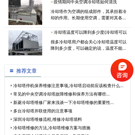
疫情期间中央空调冷却塔如何清洗
热损失水温为4.5℃，室外湿球温度可达
冷却塔作为空调的组成部件，其承担着冷
<
却的作用。长期使用空调，需要对其各部
件进行相应的维护与保养，冷却塔当然也
不例外。如果长期不对冷却塔进行维护与
冷却塔温度可以降到多少度(冷却塔可以
保养，将带来各方面的问题，例如冷却能
很多冷却塔用户都会关心冷却塔温度可以
<
降到多少度，可以确定的说，温度不能无
限的往下降，只能降到湿球温度+3度，
这
推荐文章
冷却塔停机保养维修注意事项,冷却塔启动前应该检查什么…
常见的中央空调冷却塔故障维修和保养方法有哪些…
新菱冷却塔维修厂家来浅谈一下冷却塔维修的重要性…
多台冷却塔并联使用的注意事项
深圳冷却塔维修流程,维修冷却塔填料
冷却塔维修的方法,冷却塔维修方案与措施