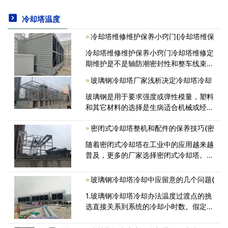
冷却塔温度
冷却塔维修维护保养小窍门(冷却塔维保
冷却塔维修维护保养小窍门冷却塔维修定
期维护是不是轴防潮密封性和整车线束。
假如电机的运转噪声情况是修补，这将是
玻璃钢冷却塔厂家浅析决定冷却塔冷却
更快的按时润滑油脂，发觉有很多的噪声
滚动轴承拆换避免水份水，进行密封<
玻璃钢是用于要求强度或弹性模量，塑料
和其它材料的选择是生病适合机械或经济
的措施。这意味着使用玻璃钢的主要考虑
密闭式冷却塔整机和配件的保养技巧(密
以使该材料是用经济的方式，但是这是情
况并非总是如此。 1、纤维的取向<
随着密闭式冷却塔在工业中的应用越来越
普及，更多的厂家选择密闭式冷却塔。但
是在长时间使用设备后冷却塔的配件甚至
是整机会出现老化的现象。那么为什么会
玻璃钢冷却塔冷却中应留意的几个问题(
出现这种情况呢？其实大多原因是<
1.玻璃钢冷却塔冷却办法温度过渡点的挑
选直接关系到系统的冷却小时数。假定核
算此刻所需的供水水湿空气终端为
12.7℃，冷却塔冷却起伏、管路及换热器