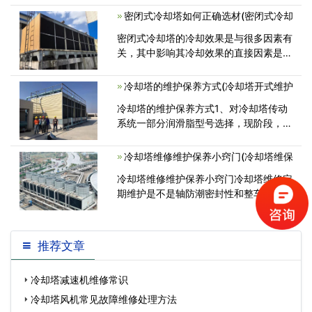
较多的地方。特别是吸入大量烟尘后，不
密闭式冷却塔如何正确选材(密闭式冷却
仅冷却塔、管道等设备也会受到腐<
密闭式冷却塔的冷却效果是与很多因素有
关，其中影响其冷却效果的直接因素是设
备的材料，所以好的冷却塔的选型与选材
是分不开的。下面一起来看一下密闭式冷
冷却塔的维护保养方式(冷却塔开式维护
却塔应如何正确选材？ 1、我们<
冷却塔的维护保养方式1、对冷却塔传动
系统一部分润滑脂型号选择，现阶段，中
国90%以上的冷却塔生产厂家沒有对冷
冷却塔维修维护保养小窍门(冷却塔维保
冷却塔维修维护保养小窍门冷却塔维修定
期维护是不是轴防潮密封性和整车线束。
假如电机的运转噪声情况是修补
推荐文章
冷却塔减速机维修常识
冷却塔风机常见故障维修处理方法