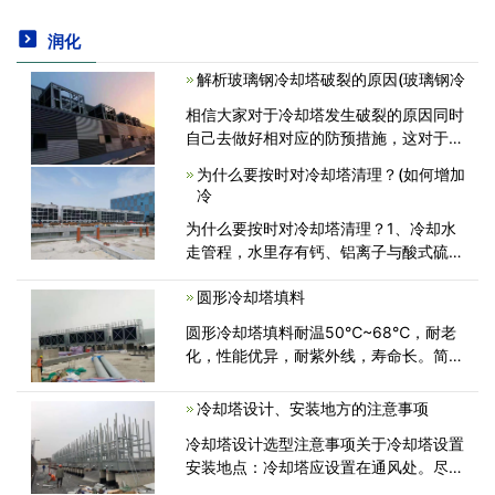
润化
解析玻璃钢冷却塔破裂的原因(玻璃钢冷
相信大家对于冷却塔发生破裂的原因同时
自己去做好相对应的防预措施，这对于我
们来说是至关重要的，如果发生了这种情
为什么要按时对冷却塔清理？(如何增加
况，我们应该怎么做预防呢?下面针对这
冷
个问题具体分析一下。 玻璃钢冷却塔<
为什么要按时对冷却塔清理？1、冷却水
走管程，水里存有钙、铝离子与酸式硫化
物。在穿过热传导金属表层的时候会造成
圆形冷却塔填料
硫化物；2、冷却水中的溶氧会导致电化
学腐蚀，造成锈垢，会阻塞管道，造成冷
圆形冷却塔填料耐温50℃~68℃，耐老
却塔<
化，性能优异，耐紫外线，寿命长。简单
地说，填料在冷却塔中的作用是增加散
热，延长冷却水停留时间，增加换热面
冷却塔设计、安装地方的注意事项
积，增加换热。均匀地分配水资源。不是
冷却塔设计选型注意事项关于冷却塔设置
用需要冷却的<
安装地点：冷却塔应设置在通风处。尽量
避免灰尘、酸性废气、高温废气和水蒸气