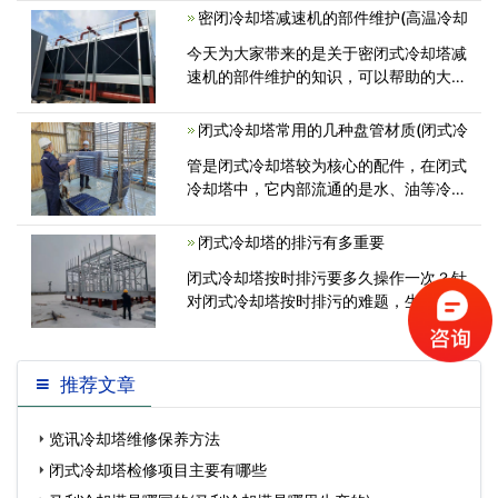
密闭冷却塔减速机的部件维护(高温冷却
系统及其工业化生产的冷冻设备，在应用
历程中需要留意查验冷却塔运作是不是<
今天为大家带来的是关于密闭式冷却塔减
速机的部件维护的知识，可以帮助的大家
更好的维护密闭式冷却塔减速机，延长使
用的寿命。 密闭冷却塔是利用水与空
闭式冷却塔常用的几种盘管材质(闭式冷
气流动接触后进行冷热交换产生蒸<
管是闭式冷却塔较为核心的配件，在闭式
冷却塔中，它内部流通的是水、油等冷却
介质(热)，外部经过水的喷淋、风的散
闭式冷却塔的排污有多重要
闭式冷却塔按时排污要多久操作一次？针
对闭式冷却塔按时排污的难题，生产商的
提议一般为大半年一次。当然还应依
推荐文章
览讯冷却塔维修保养方法
闭式冷却塔检修项目主要有哪些