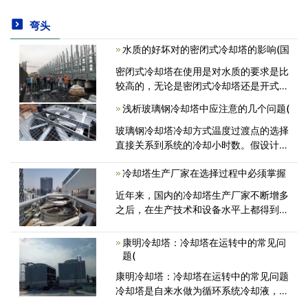
弯头
水质的好坏对的密闭式冷却塔的影响(国
密闭式冷却塔在使用是对水质的要求是比
较高的，无论是密闭式冷却塔还是开式冷
却塔，水是要不断的进行循环使用。那么
浅析玻璃钢冷却塔中应注意的几个问题(
水质的好坏对密闭式冷却塔的影响有哪些
呢？下面就来为大家具体介绍一下。<
玻璃钢冷却塔冷却方式温度过渡点的选择
直接关系到系统的冷却小时数。假设计算
并确定此时所需的供水水湿空气终端为
冷却塔生产厂家在选择过程中必须掌握
12.7℃，冷却塔冷却幅度、管路及换热器
热损失水温为4.5℃，室外湿球温度<
近年来，国内的冷却塔生产厂家不断增多
之后，在生产技术和设备水平上都得到了
进一步的提高，可以看出来在设备方面的
功能上都不断的升级更新。其厂家之间的
康明冷却塔：冷却塔在运转中的常见问
差距上是很大的。一般来说，在不同的<
题(
康明冷却塔：冷却塔在运转中的常见问题
冷却塔是自来水做为循环系统冷却液，把
水蒸汽排出发至空气中，是中央空调制冷