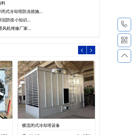
填料
季闭式冷却塔防冻措施…
新冠防疫小知识…
1
塔风机维修厂家…
横流闭式冷却塔设备
圆形冷却塔,逆