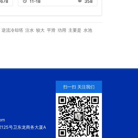
678
11-18
358
10-23
逆流冷却塔
注水
较大
平滑
功用
主要是
水池
扫一扫 关注我们
om
125号卫东龙商务大厦A