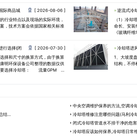
却塔中的作
国际商品城
[ 2026-08-06 ]
逆流式冷
户的行业特点以及现场的实际环境，
（1）冷却
方案，技术方案会依据国家相关标准
命长、安装
《玻璃纤维
却塔》GB719
进行选择(闭
[ 2026-07-30 ]
冷却塔进
的选择和尺寸的换算方式，由于换算
1、大坡度
们康明环保设备公司整理的数据仅供
结构，不停
需要选择冷却塔： 流量GPM
中央空调维护保养的方法,空调冷
总结…
冷却塔维修注意哪些问题(马利冷
闭式冷却塔管道水不排干净的危害
冷却塔应该如何保养,冷却塔日常