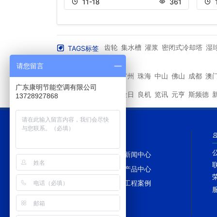
11-18
361
476
齿轮
集水槽
灌浆
密闭式冷却塔
湿
TAGS标签
叶片
水泵
More+
请您留言
深圳
广州
珠海
中山
佛山
成都
澳
其他城市
广东康明节能空调有限公司
马利
金日
良机
览讯
元亨
斯频德
其他品牌
13728927868
网站导航
网站首页
新闻中心
冷却塔百科
产品中心
冷却塔配件
工程案例
网站地图