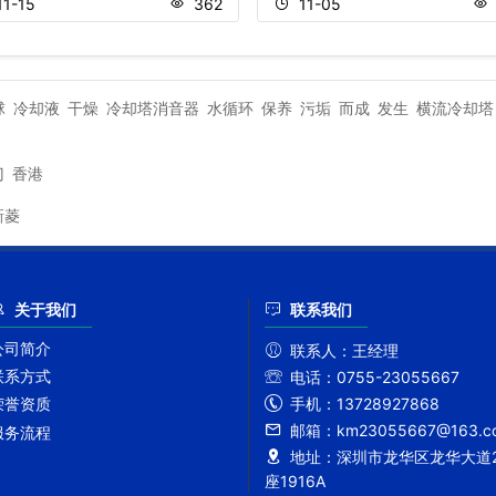
11-15
362
11-05
球
冷却液
干燥
冷却塔消音器
水循环
保养
污垢
而成
发生
横流冷却塔
门
香港
新菱
关于我们
联系我们
公司简介
联系人：
王经理
联系方式
电话：
0755-23055667
手机：
13728927868
荣誉资质
邮箱：
km23055667@163.c
服务流程
地址：
深圳市龙华区龙华大道2
座1916A