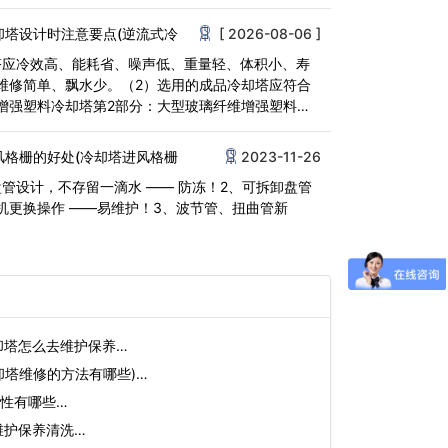
用就是增<
却塔设计时注意要点(逆流式冷
[ 2026-08-06 ]
塔应冷效高、能耗省、噪声低、重量轻、体积小、寿
维修简单、飘水少。（2）选用的成品冷却塔应符合
增强塑料冷却塔第2部分：大型玻璃纤维增强塑料冷
0.2-<
风格栅的好处(冷却塔进风格栅
2023-11-26
盘管设计，不存留一滴水 —— 防冻！2、可拆卸盘管
机更换操作 ——易维护！3、波节管、扭曲管新
却塔怎么去维护保养…
却塔维修的方法有哪些)…
性有哪些…
维护保养清洗…