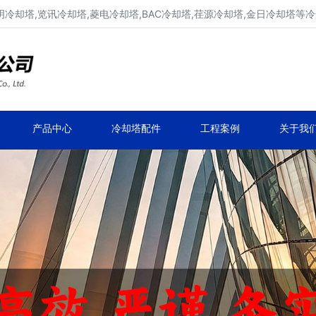
明冷却塔,览讯冷却塔,菱电冷却塔,BAC冷却塔,荏源冷却塔,金日冷却塔等
广东康明冷却塔维修、凉水塔维修改造
深圳,广州,中山,珠海,惠州,清远冷却塔维修
产品中心
冷却塔配件
工程案例
关于我