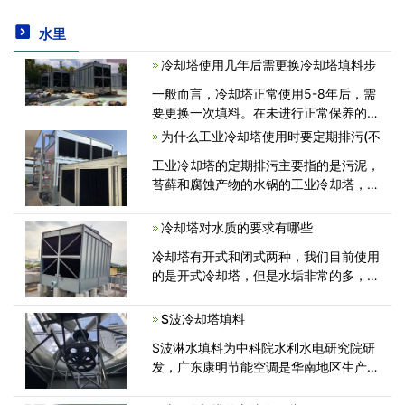
水里
冷却塔使用几年后需更换冷却塔填料步
一般而言，冷却塔正常使用5-8年后，需
要更换一次填料。在未进行正常保养的情
况下，2-3年就须更换一次填料。如果出
为什么工业冷却塔使用时要定期排污(不
现结垢、下沉、老化等情况就应及时更
工业冷却塔的定期排污主要指的是污泥，
换。冷却塔填料更换步骤接单介绍...<
苔藓和腐蚀产物的水锅的工业冷却塔，减
少水锅的组件，回以避免阻塞管道，减少
流动水浊度率和加强工业冷却塔的制冷效
冷却塔对水质的要求有哪些
果。所以定期排放污染物是非常重要的<
冷却塔有开式和闭式两种，我们目前使用
的是开式冷却塔，但是水垢非常的多，并
且在冷却塔的里面涨了许多的藻类植物，
散热也没有以前好了，在夏天高温的时
S波冷却塔填料
候，温度经常降不下来，必须要使用冷水
S波淋水填料为中科院水利水电研究院研
才行，那<
发，广东康明节能空调是华南地区生产制
造的淋水填料，充分利用梯形斜波的合理
设计原则，同时增加水膜截流的次数，使