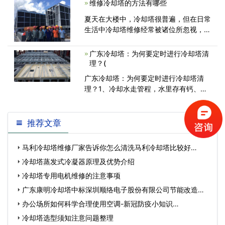
维修冷却塔的方法有哪些
水膜多次重新分配且更趋于均匀...<
夏天在大楼中，冷却塔很普遍，但在日常
生活中冷却塔维修经常被诸位所忽视，但
是日常的冷却塔维修维护保养是非常有必
要的的的。冷却塔维修维护保养可以很大
广东冷却塔：为何要定时进行冷却塔清
程度地提高冷却塔应用期限，减少冷却<
理？(
广东冷却塔：为何要定时进行冷却塔清
理？1、冷却水走管程，水里存有钙、铝
离子与酸式硫化物。在穿过热传导金属表
推荐文章
马利冷却塔维修厂家告诉你怎么清洗马利冷却塔比较好…
冷却塔蒸发式冷凝器原理及优势介绍
冷却塔专用电机维修的注意事项
广东康明冷却塔中标深圳顺络电子股份有限公司节能改造工
程…
办公场所如何科学合理使用空调-新冠防疫小知识…
冷却塔选型须知注意问题整理