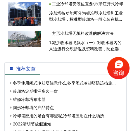
利用空气循环系统来对室内室外的空气进
工业冷却塔安装位置要求(浙江开式冷却
行调动。从而使室内温度降低，达到<
冷却塔按功能可分为标准型冷却塔和工业
型冷却塔，标准型冷却塔一般安装在机
房、楼顶上，而工业型冷却塔一般直接安
装在循环水池上面。根据冷却塔行业标准
方形冷却塔无填料改造的解决方法
规范的要求，并应结合自身环境和现场<
1.减少收水器飞飘水（一）对收水器内的
风道进行交织折返及资料改善，防止选用
直式风道，既确保雾化效果，又有效地减
少
推荐文章
冬季使用闭式冷却塔注意什么,冬季闭式冷却塔防冻措施…
冷却塔定期排污多久一次
维修冷却塔布水器
圆形冷却塔的产品特点
冷却塔应用的场合有哪些呢,冷却塔应用在什么场所…
2022清明节放假通知