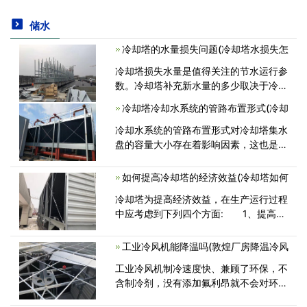
储水
冷却塔的水量损失问题(冷却塔水损失怎
冷却塔损失水量是值得关注的节水运行参
数。冷却塔补充新水量的多少取决于冷却
水循环过程中损失水量的多少。冷却塔损
冷却塔冷却水系统的管路布置形式(冷却
失水量包括：蒸发损失、风吹损失、排污
损失。1．蒸发损失。在湿式冷却<
冷却水系统的管路布置形式对冷却塔集水
盘的容量大小存在着影响因素，这也是很
多厂家不标明冷却塔集水盘的容量的原
因。一般来说，冷却水系统的管路布置在
如何提高冷却塔的经济效益(冷却塔如何
冷却塔之下，集水盘的容量只需满足正<
冷却塔为提高经济效益，在生产运行过程
中应考虑到下列四个方面: 1、提高汽
轮机运行的经济性、安全性和可靠性
这是考虑冷却塔运行经济效益的一个主要
工业冷风机能降温吗(敦煌厂房降温冷风
方面，因为保证汽轮机具有较高的<
工业冷风机制冷速度快、兼顾了环保，不
含制冷剂，没有添加氟利昂就不会对环境
造成污染和给人体带来伤害。工业冷风机