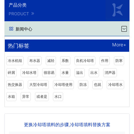
产品分类
PRODUCT
新闻中心
More+
热门标签
冷水机组
布水器
减轻
系数
良机冷却塔
作用
防寒
碎屑
冷却水塔
很容易
水量
溢出
出水
消声器
热交换器
大型冷却塔
冷却塔使用
防冻
也就
冷却塔水
水箱
异常
或者是
水口
更换冷却塔填料的步骤,冷却塔填料替换方案