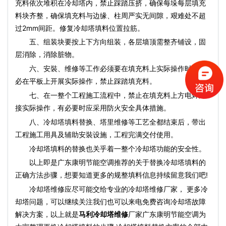
充料依次堆积在冷却塔内，禁止踩踏压挤，确保每垛每层填充
料块齐整，确保填充料与边缘、柱周严实无间隙，艰难处不超
过2mm间距。修复冷却塔填料位置拉筋。
五、组装块要按上下方向组装，各层墙顶需整齐铺设，固
层消除，消除脏物。
六、安裝、维修等工作必须要在填充料上实际操作时，务
必在平板上开展实际操作，禁止踩踏填充料。
七、在一整个工程施工流程中，禁止在填充料上方电焊焊
接实际操作，有必要时应采用防火安全具体措施。
八、冷却塔填料替换、塔里维修等工艺全都结束后，带出
工程施工用具及辅助安裝设施，工程完满交付使用。
冷却塔填料
的替换也关乎着一整个冷却塔功能的安全性。
以上即是广东康明节能空调推荐的关于替换冷却塔填料的
正确方法步骤，想要知道更多的规整填料信息持续留意我们吧!
冷却塔维修应尽可能交给专业的冷却塔维修厂家， 更多冷
却塔问题，可以继续关注我们也可以来电免费咨询冷却塔故障
解决方案，以上就是
马利冷却塔维修
厂家广东康明节能空调为