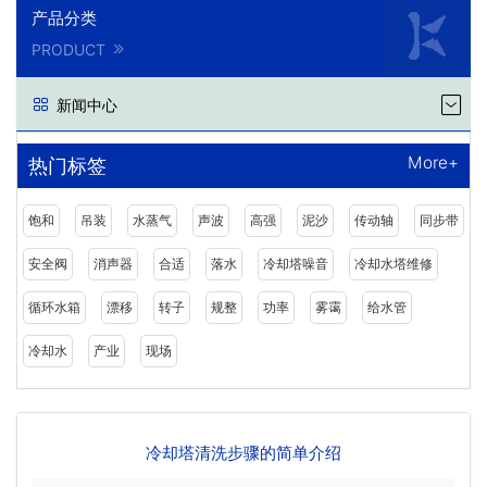
产品分类
PRODUCT
新闻中心
More+
热门标签
饱和
吊装
水蒸气
声波
高强
泥沙
传动轴
同步带
安全阀
消声器
合适
落水
冷却塔噪音
冷却水塔维修
循环水箱
漂移
转子
规整
功率
雾霭
给水管
冷却水
产业
现场
冷却塔清洗步骤的简单介绍