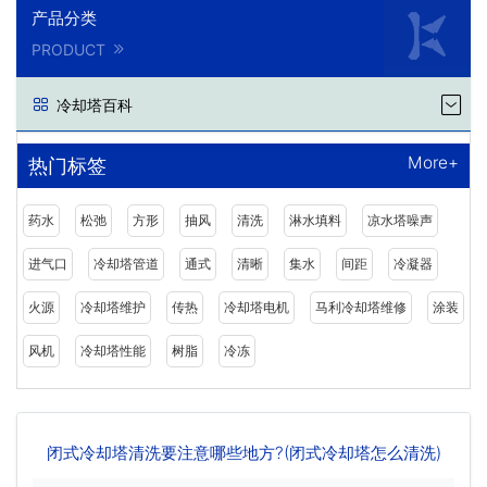
产品分类
PRODUCT
冷却塔百科
More+
热门标签
药水
松弛
方形
抽风
清洗
淋水填料
凉水塔噪声
进气口
冷却塔管道
通式
清晰
集水
间距
冷凝器
火源
冷却塔维护
传热
冷却塔电机
马利冷却塔维修
涂装
风机
冷却塔性能
树脂
冷冻
闭式冷却塔清洗要注意哪些地方?(闭式冷却塔怎么清洗)