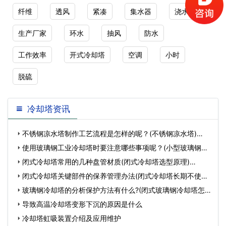
纤维
透风
紧凑
集水器
浇水
生产厂家
环水
抽风
防水
工作效率
开式冷却塔
空调
小时
脱硫
冷却塔资讯
不锈钢凉水塔制作工艺流程是怎样的呢？(不锈钢凉水塔)…
使用玻璃钢工业冷却塔时要注意哪些事项呢？(小型玻璃钢冷
却塔…
闭式冷却塔常用的几种盘管材质(闭式冷却塔选型原理)…
闭式冷却塔关键部件的保养管理办法(闭式冷却塔长期不使用
应…
玻璃钢冷却塔的分析保护方法有什么?(闭式玻璃钢冷却塔怎
么…
导致高温冷却塔变形下沉的原因是什么
冷却塔虹吸装置介绍及应用维护