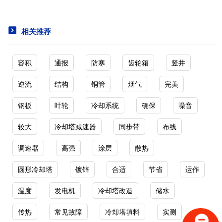
相关推荐
容积
通报
防寒
齿轮箱
竖井
逆流
结构
铜管
烟气
完美
钢板
叶轮
冷却系统
确保
噪音
较大
冷却塔减速器
同步带
布线
调速器
高强
涂层
散热
圆形冷却塔
镀锌
合适
节省
运作
温度
发电机
冷却塔改造
储水
传热
常见故障
冷却塔填料
实测