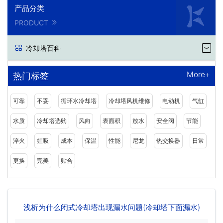
产品分类
PRODUCT
冷却塔百科
More+
热门标签
可靠
不妥
循环水冷却塔
冷却塔风机维修
电动机
气缸
水质
冷却塔选购
风向
表面积
放水
安全阀
节能
淬火
虹吸
成本
保温
性能
尼龙
热交换器
日常
更换
完美
贴合
浅析为什么闭式冷却塔出现漏水问题(冷却塔下面漏水)