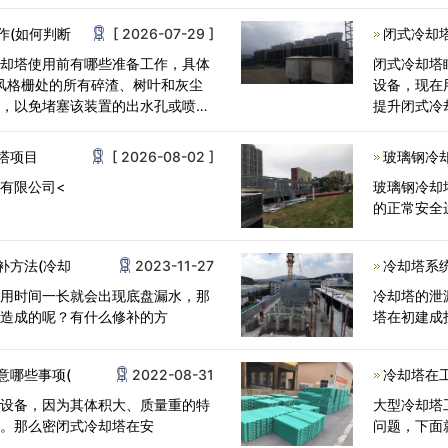
助温差使用
作(如何判断
[ 2026-07-29 ]
闭式冷却
冷却塔使用前有哪些准备工作，具体
闭式冷却塔
风格栅处的所有碎渣、树叶和灰尘
设备，现在
物，以免堵塞该装置的出水孔或喷
提升闭式冷
我们在维护
塔项目
[ 2026-08-02 ]
玻璃钢冷
有限公司<
玻璃钢冷却
的正常安全
补方法(冷却
2023-11-27
冷却塔系
食用时间一长就会出现底盘漏水，那
冷却塔的泄
因造成的呢？有什么修补的方
塔在初建成
意哪些事项(
2022-08-31
冷却塔在
却设备，因为其体积大、质量重的特
大型冷却塔
难。那么密闭式冷却塔在安
问题，下面