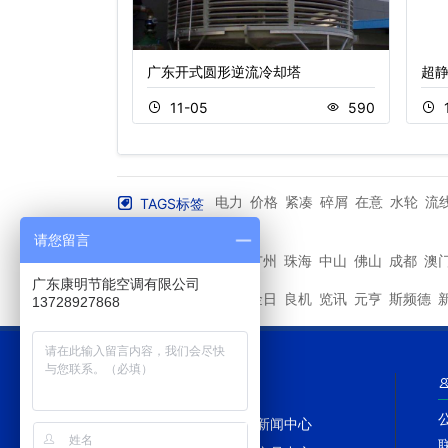
塔
广东开式圆形逆流冷却塔
超
423
11-05
590
电力
价格
紧凑
碎屑
在意
水轮
流
TAGS标签
电动机
More+
请您留言
深圳
广州
珠海
中山
佛山
成都
澳
其他城市
广东康明节能空调有限公司
马利
金日
良机
览讯
元亨
斯频德
其他品牌
13728927868
网站导航
网站首页
新闻中心