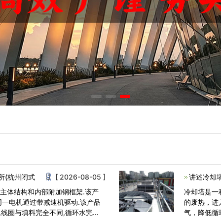
所(杭州闭式
[ 2026-08-05 ]
讲述冷却
主体结构和内部附加钢框架.该产
冷却塔是一
同一电机通过带减速机驱动.该产品
的废热，进
,线圈与填料完全不同,循环水完全
气，降低循