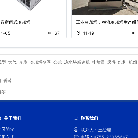
静音密闭式冷却塔
工业冷却塔，横流冷却塔生产维
11-05
671
11-19
线型
大气
介质
冷却塔冬季
公式
凉水塔减速机
排放量
缓慢
结构
机组
门
香港
新菱
关于我们
联系我们
公司简介
联系人：
王经理
联系方式
电话：
0755-23055667