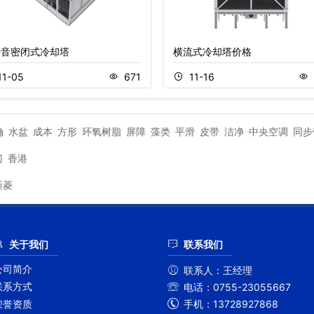
静音密闭式冷却塔
横流式冷却塔价格
11-05
671
11-16
确
水盆
成本
方形
环氧树脂
屏障
藻类
平滑
皮带
洁净
中央空调
同步
门
香港
新菱
关于我们
联系我们
公司简介
联系人：
王经理
联系方式
电话：
0755-23055667
手机：
13728927868
荣誉资质