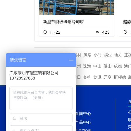
新型节能玻璃钢冷却塔
超
353
11-22
423
恰当
钢材
风扇
小时
损失
地方
正
TAGS标签
请您留言
深圳
广州
珠海
中山
佛山
成都
澳
其他城市
广东康明节能空调有限公司
马利
金日
良机
览讯
元亨
斯频德
其他品牌
13728927868
网站导航
网站首页
新闻中心
冷却塔百科
产品中心
冷却塔配件
工程案例