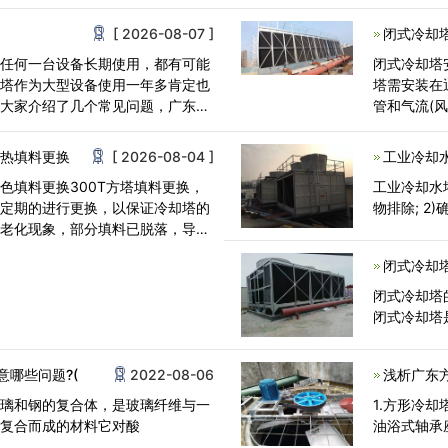
换冷却塔填
[ 2026-08-07 ]
闭式冷却
，任何一台设备长期使用，都有可能
闭式冷却塔
却塔作为大型设备使用一年多肯定也
塔需安装在
跟大家介绍了几个常见问题，广东康
管和气流(
却塔<
散热填料更换
[ 2026-08-04 ]
工业冷却
填料更换300T方塔填料更换，
工业冷却水
不定期的进行更换，以保证冷却塔的
物排除; 
在老化现象，部分填料已脱落，导致
闭式冷却
闭式冷却塔
闭式冷却塔
哪些问题?(
2022-08-06
浅析广东
玻璃和钢的复合体，是玻璃纤维与一
1.方形冷
脂复合而成的材料它对酸
油浴式轴承座