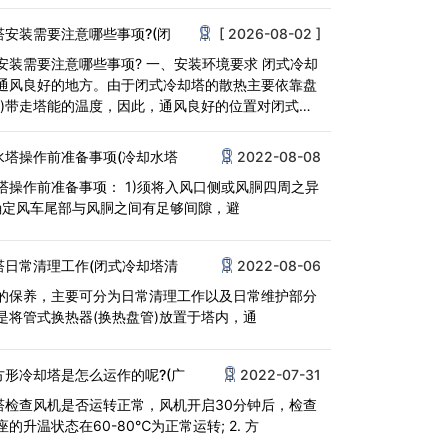
<
塔安装需要注意哪些事项?(闭
[ 2026-08-02 ]
安装需要注意哪些事项? 一、安装环境要求 闭式冷却
通风良好的地方。由于闭式冷却塔的散热主要依靠盘
风)带走塔能的温度，因此，通风良好的位置对闭式冷
水塔操作前准备事项(冷却水塔
2022-08-08
塔操作前准备事项： 1)须将入风口侧或风胴四周之异
2)确定风车尾部与风胴之间有足够间隙，避
塔日常清理工作(闭式冷却塔清
2022-08-06
的保养，主要可分为日常清理工作以及日常维护部分
是将管式换热器(换热盘管)放置于塔内，通
方形冷却塔是怎么运作的呢?(广
2022-07-31
却塔检查风机是否运转正常，风机开启30分钟后，检查
的升温状态在60-80℃为正常运转; 2. 方