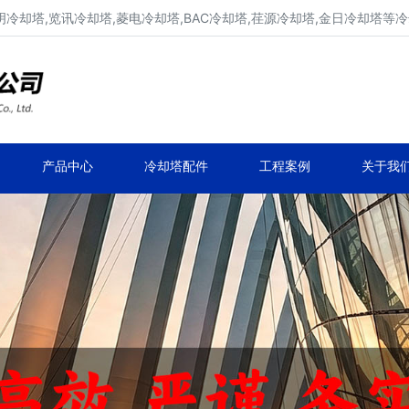
明冷却塔,览讯冷却塔,菱电冷却塔,BAC冷却塔,荏源冷却塔,金日冷却塔等
广东康明冷却塔维修、凉水塔维修改造
深圳,广州,中山,珠海,惠州,清远冷却塔维修
产品中心
冷却塔配件
工程案例
关于我