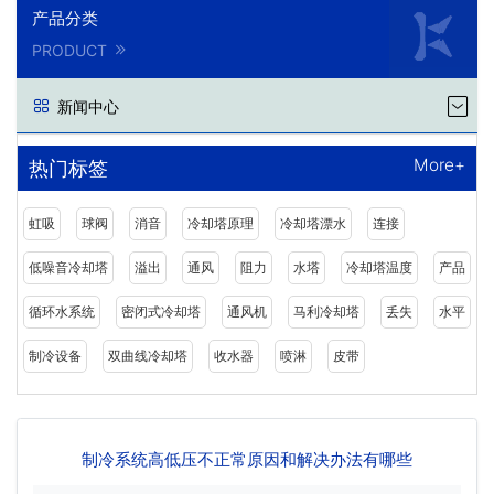
产品分类
PRODUCT
新闻中心
More+
热门标签
虹吸
球阀
消音
冷却塔原理
冷却塔漂水
连接
低噪音冷却塔
溢出
通风
阻力
水塔
冷却塔温度
产品
循环水系统
密闭式冷却塔
通风机
马利冷却塔
丢失
水平
制冷设备
双曲线冷却塔
收水器
喷淋
皮带
制冷系统高低压不正常原因和解决办法有哪些