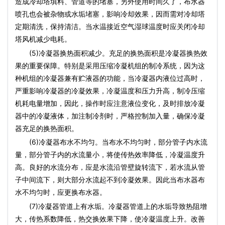
造成冷却塔填料、管道等的堵塞，另外使用时间久了，布水器
喷孔也会被杂物或水垢堵塞，影响冷却效果，因而需对冷却塔
定期清洗，保持清洁。当水温接近空气湿球温度时应关闭冷却
塔风机减少电耗。
(5)冷凝器换热面积减少。充足的换热面积是冷凝器换热效
果的重要保障。特别是采用压缩冷凝机组的制冷系统，因为这
种机组的冷凝器兼有贮液器的功能，当冷凝器内液位过高时，
严重影响冷凝器的冷凝效果，冷凝温度和压力升高，制冷压缩
机耗电量增加，因此，操作时应注意液位变化，及时排放冷凝
器中的冷凝液体，加注制冷剂时，严格控制加入量，确保冷凝
器充足的换热面积。
(6)冷凝器布水不均匀。当布水不均匀时，部分管子内水流
量，部分管子内的水流量小，将使传热效率降低，冷凝温度升
高。良好的水流分布，应是水流沿管壁旋转流下，若水流从管
子中间流下，则大部分水流起不到冷凝效果。因此当布水器布
水不均匀时，应更换布水器。
(7)冷凝器管道上有水垢。冷凝器管道上的水垢导致热阻增
大，传热系数降低，热交换效果下降，使冷凝温度上升。改善