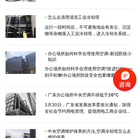
一个水太小。当冷却塔并联安装多个冷却塔
时，集水板之间的连接管就是我们所说的冷却
塔平衡管。其功能主要用于平衡冷却塔集水板
怎么去清理清洗工业冷却塔
之间的水位，确
运行一段时间后，不可避免地会有灰尘、沉淀
物等杂物落入工业冷却塔，进入冷却水系统，
降低冷却塔的散热能力，影响设备的正常制冷
工作。因此，我们需要掌握一些清洁步骤。接
下来，冷却塔维修厂家会给你一个详细的介
办公场所如何科学合理使用空调-新冠防疫小
知识
绍。
办公场所如何科学合理使用空调?疫进行时，一
刻不松懈!办公场所防疫安全也要绷紧弦，冷却
塔维修厂家为各位总结了一些办公场所如何科
学合理使用空调的新冠防疫小知识，下面这些
防疫要点小伙伴们要了解哦...
广东办公场所中央空调不得低于26℃
3月30日，广东省发展改革委发出通知，加强
全社会节约用电管理。提倡用电工商企业结合
自身特点，科学合理安排生产经营计划，主动
错峰避峰用电，通过错避峰生产和轮休等方式
缓解用电高峰时段供电压力。大力推广使用节
中央空调维护保养的方法,空调冷却塔怎么去
维护保养
电节能新技