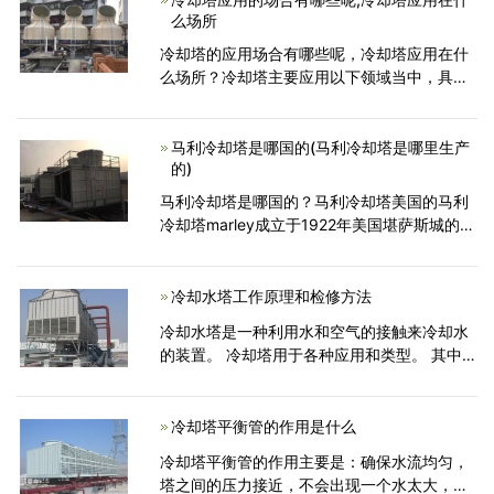
么场所
冷却塔的应用场合有哪些呢，冷却塔应用在什
么场所？冷却塔主要应用以下领域当中，具体
大家可以参考冶金机械、石化、硅酸盐业，炼
铁厂高炉软水闭路循环;鼓风机、电机、轧钢机
等设备的冷却水系统;
马利冷却塔是哪国的(马利冷却塔是哪里生产
的)
马利冷却塔是哪国的？马利冷却塔美国的马利
冷却塔marley成立于1922年美国堪萨斯城的马
利公司现在已经是美国斯必克集团重要的一
员。斯必克集团是一家年销售收入50亿美元，
提供多元化服务的跨国集团公司。通过遍及网
冷却水塔工作原理和检修方法
络上的
冷却水塔是一种利用水和空气的接触来冷却水
的装置。 冷却塔用于各种应用和类型。 其中，
中央空调系统中主要有逆流式冷却水塔和横流
式冷却水塔两种。 两种水塔的区别主要在于水
流和气流的方向...
冷却塔平衡管的作用是什么
冷却塔平衡管的作用主要是：确保水流均匀，
塔之间的压力接近，不会出现一个水太大，另