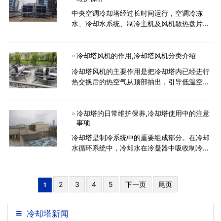
中央空调冷却塔经过长时间运行，空调冷冻
水、冷却水系统、制冷主机及风机散热盘片不
可避免的出现了水垢、锈蚀和粉尘问题。中央
空调冷却塔维护和保养的意义有哪些呢？
冷却塔风机的作用,冷却塔风机分类介绍
冷却塔风机的主要作用是把冷却塔内已经进行
热交换后的热空气从顶部抽出，引导低温空气
从底部冷却塔进风处进入。可以这么说，冷却
塔风机是整个冷却塔的核心，有了它的运转工
作，保证低温空气与热水在填料上进行充分的
冷却塔的日常维护保养,冷却塔使用中的注意
事项
热交换，保
冷却塔是制冷系统中的重要组成部分。在冷却
水循环系统中，冷却水在冷凝器中吸收制冷剂
蒸汽冷凝 释放的热量，温度升高，经冷却水泵
加压送往冷却塔， 在冷却塔内与空气进行热湿
交换，温度降低后又返回冷 凝器进入下一循
2
3
4
5
下一页
尾页
1
环。
冷却塔新闻