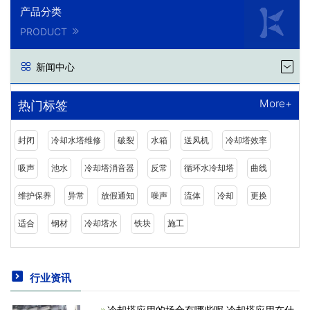
产品分类
PRODUCT
新闻中心
More+
热门标签
封闭
冷却水塔维修
破裂
水箱
送风机
冷却塔效率
吸声
池水
冷却塔消音器
反常
循环水冷却塔
曲线
维护保养
异常
放假通知
噪声
流体
冷却
更换
适合
钢材
冷却塔水
铁块
施工
行业资讯
冷却塔应用的场合有哪些呢,冷却塔应用在什