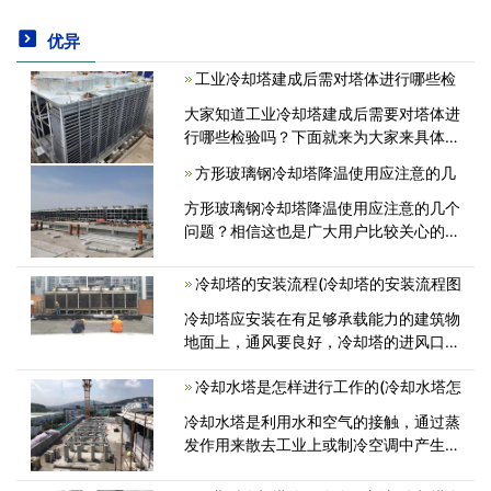
优异
工业冷却塔建成后需对塔体进行哪些检
大家知道工业冷却塔建成后需要对塔体进
行哪些检验吗？下面就来为大家来具体介
绍一下。 1.工作设备有无噪音。
方形玻璃钢冷却塔降温使用应注意的几
工业冷却塔工作时不该发生噪音，若是有
噪音，则当即停。 2.查看塔体装<
方形玻璃钢冷却塔降温使用应注意的几个
问题？相信这也是广大用户比较关心的一
个话题，今天为了更好地帮助到大家了解
到这方面的知识，下面我们来具体了解一
冷却塔的安装流程(冷却塔的安装流程图
下，如下：1、方形玻璃钢冷却塔供冷模<
冷却塔应安装在有足够承载能力的建筑物
地面上，通风要良好，冷却塔的进风口与
平行建筑物短距离应不小于塔体外径的
冷却水塔是怎样进行工作的(冷却水塔怎
1.5倍，以满足新风进塔无阻和有效避免
在有热空气产生，粉末飞纷的场所，否则
冷却水塔是利用水和空气的接触，通过蒸
要<
发作用来散去工业上或制冷空调中产生的
废热的一种设备。那么大家知道它是怎样
进行工作的吗？下面就来为大家来介绍一