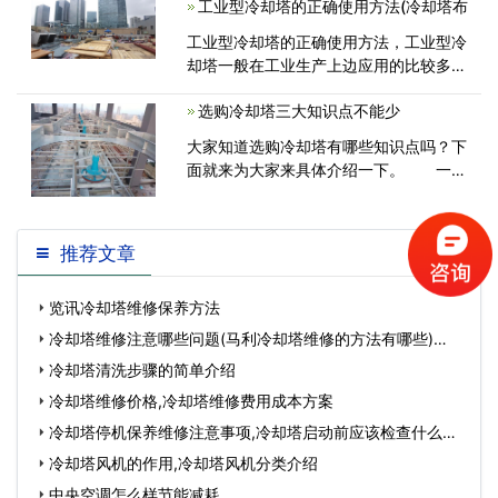
工业型冷却塔的正确使用方法(冷却塔布
下。 冷却水塔是的工作过程：热<
工业型冷却塔的正确使用方法，工业型冷
却塔一般在工业生产上边应用的比较多，
并且大家不能小瞧了它，它的实际效果是
选购冷却塔三大知识点不能少
特别大的呢，如果我们要想激发它的实际
效果恰当的运用方法是十分关键的。为<
大家知道选购冷却塔有哪些知识点吗？下
面就来为大家来具体介绍一下。 一、
关于冷却塔壳体应由优异树脂、玻
推荐文章
览讯冷却塔维修保养方法
冷却塔维修注意哪些问题(马利冷却塔维修的方法有哪些)…
冷却塔清洗步骤的简单介绍
冷却塔维修价格,冷却塔维修费用成本方案
冷却塔停机保养维修注意事项,冷却塔启动前应该检查什么…
冷却塔风机的作用,冷却塔风机分类介绍
中央空调怎么样节能减耗