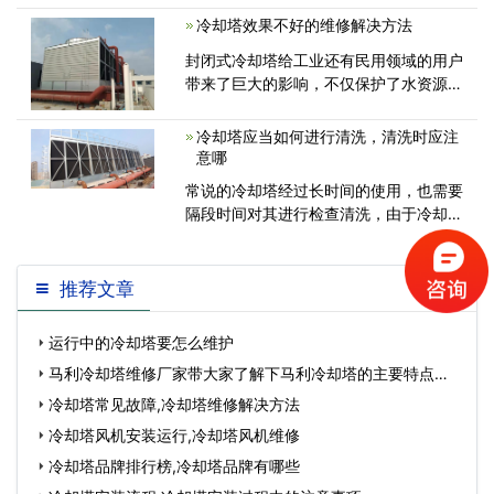
却塔电机、冷却塔电气柜、冷却塔供水装
冷却塔效果不好的维修解决方法
置、冷却塔配料罐...<
封闭式冷却塔给工业还有民用领域的用户
带来了巨大的影响，不仅保护了水资源，
还实现了节能减排，然而在长时间的使用
过程中冷却塔也会出现问题，比如我们用
冷却塔应当如何进行清洗，清洗时应注
冷却塔实现冷却，冷却效果不是太明显，
意哪
那<
常说的冷却塔经过长时间的使用，也需要
隔段时间对其进行检查清洗，由于冷却塔
经常暴露在室外，其具有风扇具有很强
推荐文章
运行中的冷却塔要怎么维护
马利冷却塔维修厂家带大家了解下马利冷却塔的主要特点有
哪…
冷却塔常见故障,冷却塔维修解决方法
冷却塔风机安装运行,冷却塔风机维修
冷却塔品牌排行榜,冷却塔品牌有哪些