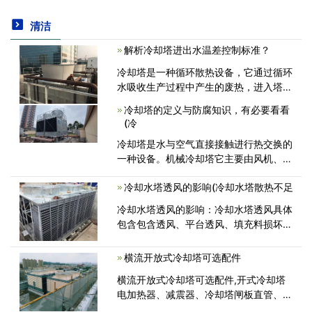
清洁
解析冷却塔进出水温差控制标准？
冷却塔是一种循环散热设备，它通过循环
水吸收生产过程中产生的废热，进入塔体
内喷淋到填料上，与大气接触后将热量散
冷却塔的定义与防腐知识，有必要看看
入空气，降低循环水的温度。通过冷热两
(冷
股流体在塔内混合接触，借助温差使用被
冷却塔是水与空气直接接触进行热交换的
<
一种设备。机械冷却塔它主要由风机、电
机、填料、播水系统、塔身、水盘等组
冷却水塔透风的影响(冷却水塔散热不足
成。主要由在风机作用下的温度比较低的
空气与填料中的水进行热交换从<
冷却水塔透风的影响：冷却水塔透风具体
包含包含透风、平台透风、填充料损坏透
风；透风对冷却水塔减温实际效果和冷却
水塔运转的安全系数有非常大的影响，其
横流开放式冷却塔可选配件
直接影响具体表现在：1、冷却水塔包<
横流开放式冷却塔可选配件,开式冷却塔
电加热器、减震器、冷却塔闸板直管、弯
头、防护栏杆、自动扶梯、上水槽盖、冷