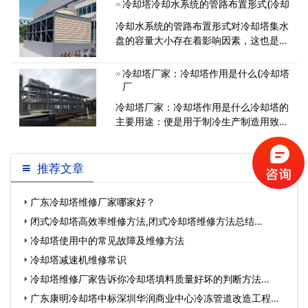
冷却塔冷却水系统的管路布置形式(冷却
装填料。 (2)通量要大在保证具有较高<
冷却水系统的管路布置形式对冷却塔集水
盘的容量大小存在着影响因素，这也是很
多厂家不标明冷却塔集水盘的容量的原
因。一般来说，冷却水系统的管路布置在
冷却塔厂家：冷却塔作用是什么(冷却塔
冷却塔之下，集水盘的容量只需满足正<
厂
冷却塔厂家：冷却塔作用是什么冷却塔的
主要用途：便是用于制冷生产制造用致冷
制冷冷却循环水。此水历经制冷之后
推荐文章
广东冷却塔维修厂家哪家好？
闭式冷却塔高效率维修方法,闭式冷却塔维修方法总结…
冷却塔使用中的常见故障及维修方法
冷却塔减速机维修常识
冷却塔维修厂家告诉你冷却塔填料质量好坏的判断方法…
广东康明冷却塔中标深圳华润商业中心冷冻管道改造工程…