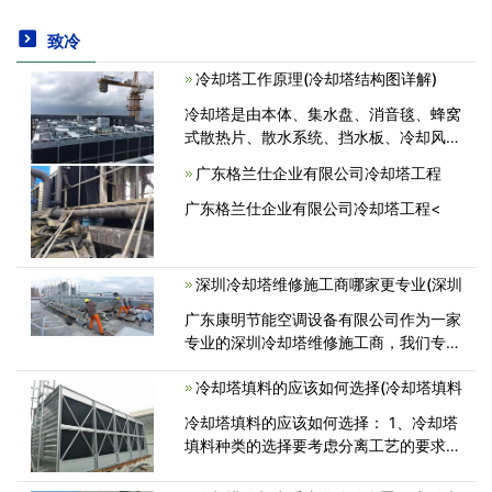
致冷
冷却塔工作原理(冷却塔结构图详解)
冷却塔是由本体、集水盘、消音毯、蜂窝
式散热片、散水系统、挡水板、冷却风
扇、扶梯等组成。下面冷却塔生产厂家为
广东格兰仕企业有限公司冷却塔工程
大家介绍一下冷却塔的工作原理。 冷
却塔是用需冷却的水经散水系统<
广东格兰仕企业有限公司冷却塔工程<
深圳冷却塔维修施工商哪家更专业(深圳
广东康明节能空调设备有限公司作为一家
专业的深圳冷却塔维修施工商，我们专注
于深圳工业/空调冷却塔维修工程已11
冷却塔填料的应该如何选择(冷却塔填料
年，以丰富的冷却塔维修工作经验来告知
我们冷却塔填料的替换，必须在清整冷<
冷却塔填料的应该如何选择： 1、冷却塔
填料种类的选择要考虑分离工艺的要求，
通常考虑以下几个方面： (1)传质效率要
高一般而言，规整填料的传质效率高于散