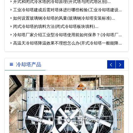
式…
开式和闭式冷水塔的冷却原理(开式塔与闭式塔区别)…
工业冷却塔建成后需对塔体进行哪些检验(工业冷却塔建设方
案…
如何设置玻璃钢冷却塔的风量(玻璃钢冷却塔安装标准)…
闭式冷却塔的填料方法(闭式冷却塔板块填料)…
冷却塔厂家介绍工业型冷却塔使用前如何保养？(冷却塔厂家
介绍…
高温天冷却塔降温效果不理想怎么办(开式冷却塔一般能降温
多…
冷却塔产品