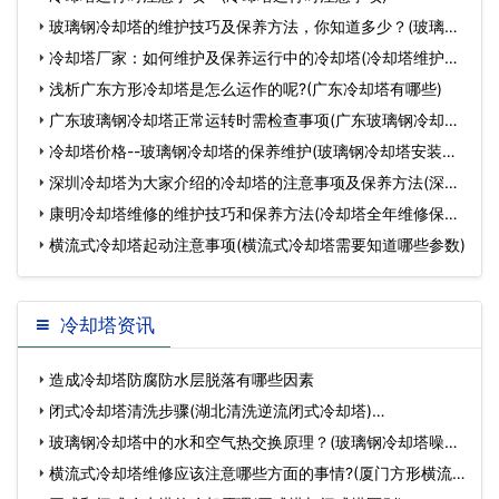
玻璃钢冷却塔的维护技巧及保养方法，你知道多少？(玻璃钢
冷却塔
冷却塔厂家：如何维护及保养运行中的冷却塔(冷却塔维护厂
家)
浅析广东方形冷却塔是怎么运作的呢?(广东冷却塔有哪些)
广东玻璃钢冷却塔正常运转时需检查事项(广东玻璃钢冷却塔
供
冷却塔价格--玻璃钢冷却塔的保养维护(玻璃钢冷却塔安装价
格
深圳冷却塔为大家介绍的冷却塔的注意事项及保养方法(深圳
冷
康明冷却塔维修的维护技巧和保养方法(冷却塔全年维修保养
内
横流式冷却塔起动注意事项(横流式冷却塔需要知道哪些参数)
冷却塔资讯
造成冷却塔防腐防水层脱落有哪些因素
闭式冷却塔清洗步骤(湖北清洗逆流闭式冷却塔)…
玻璃钢冷却塔中的水和空气热交换原理？(玻璃钢冷却塔噪声
标准…
横流式冷却塔维修应该注意哪些方面的事情?(厦门方形横流