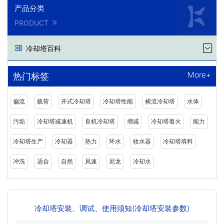
产品分类
PRODUCT
冷却塔百科
More+
热门标签
偏流
载荷
开式冷却塔
冷却塔性能
横流冷却塔
水体
污垢
冷却塔减速机
良机冷却塔
增减
冷却塔着火
能力
冷却塔生产
冷却器
热力
环水
收水器
冷却塔填料
冲洗
适合
自然
风速
尼龙
冷却水
冷却塔安装、调试、使用须知(冷却塔安装参数)