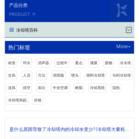
产品分类
PRODUCT
冷却塔百科
More+
热门标签
材质
环水
消声器
过程中
要点
漆膜
脏物
冷水塔
生风
人员
方法
润滑脂
喷头
填料冷却塔
马利冷却塔
送风
排空
加注
中央空调
树脂
冷却系统
湿热
冷却塔风机
价格
是什么原因导致了冷却塔内的冷却水变少?(冷却塔大量耗水
怎么回事)