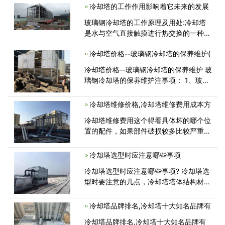
是两个不同的概念，下面具体为大家介绍
冷却塔的工作作用影响着它未来的发展
下工业冷却塔的干球温度。 干<
玻璃钢冷却塔的工作原理及用处:冷却塔
是水与空气直接触摸进行热交换的一种设
备，它主要由风机、电机、填料、播水体
冷却塔价格--玻璃钢冷却塔的保养维护(
系、塔身、水盘等组成，主要由在风机效
果下的温度比较低的空气与填猜中<
冷却塔价格--玻璃钢冷却塔的保养维护 玻
璃钢冷却塔的保养维护注事项： 1、玻璃
钢冷却塔装停止，在运转前，应细心
冷却塔维修价格,冷却塔维修费用成本方
冷却塔维修费用这个得看具体坏的哪个位
置的配件，如果部件破损较多比较严重
的，那就有必要更换新的冷却塔,更换
冷却塔选型时应注意哪些事项
冷却塔选型时应注意哪些事项? 冷却塔选
型时要注意的几点，冷却塔塔体结构材料
要稳定、坚固、耐腐蚀、装配配合
冷却塔品牌排名,冷却塔十大知名品牌有
冷却塔品牌排名,冷却塔十大知名品牌有