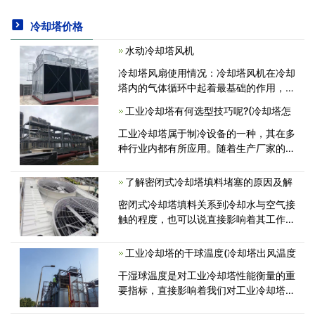
冷却塔价格
水动冷却塔风机
冷却塔风扇使用情况：冷却塔风机在冷却
塔内的气体循环中起着最基础的作用，及
时排出冷却塔内汽化的冷却介质可以最大
工业冷却塔有何选型技巧呢?(冷却塔怎
限度地降低塔内温度，从而保证冷却介质
的冷却效果。这也是<
工业冷却塔属于制冷设备的一种，其在多
种行业内都有所应用。随着生产厂家的增
多，这种产品在市场中的型号也越来越
多。面对众多的产品，许多消费者不知道
了解密闭式冷却塔填料堵塞的原因及解
该如何选择?那么有何选型技巧呢? 一<
密闭式冷却塔填料关系到冷却水与空气接
触的程度，也可以说直接影响着其工作效
率和降温效果。如果塔内使用的冷却水水
质不好容易造成填料堵塞，然后结成水
工业冷却塔的干球温度(冷却塔出风温度
垢。导致冷却塔填料堵塞后的原因有<
干湿球温度是对工业冷却塔性能衡量的重
要指标，直接影响着我们对工业冷却塔的
选型。工业冷却塔的湿球温度和干球温度