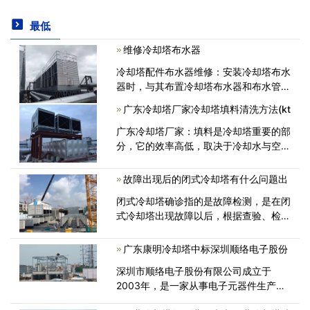
最低
维修冷却塔布水器
冷却塔配件布水器维修：安装冷却塔布水
器时，与其布置冷却塔布水器和布水管，
不如检查塔的外部。 检查布水器的轴承
广东冷却塔厂家冷却塔填料清洗方法(kt
和直径是否与冷却塔进水口直径一致。<
广东冷却塔厂家：填料是冷却塔重要的部
分，它的效率高低，取决于冷却水与空气
在填料中充分接触的程度。填料耐温
50℃～68℃，耐老化，性能优良、抗紫
故障出现后的闭式冷却塔有什么问题出
外线，寿命长。广东冷却塔厂家说：冷却
闭式冷却塔确诊指的是故障检测，是在闭
塔填料的作用<
式冷却塔出现故障以后，根据查验、检
测，剖析和分辨出现故障的缘故和故章
点，并提起故障检测的方式。汽车修理，
广东康明冷却塔中标深圳顺络电子股份
汽车修理指的是汽车维护和维修。闭式冷
深圳市顺络电子股份有限公司成立于
却塔<
2003年，是一家从事电子元器件生产、
研发的高科技公司，是一家上市经营企