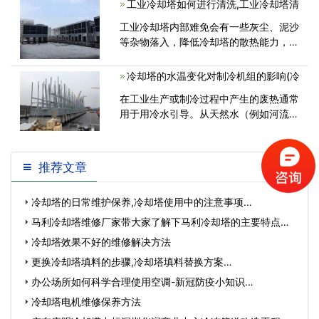
工业冷却塔如何进行清洗,工业冷却塔清
业，同时也是一家世界500强公司，该公
司对中央空调系统技术要求非常<
工业冷却塔内部难免会有一些灰尘、泥沙
等杂物落入，降低冷却塔的散热能力，影
响设备的正常制冷工作，我们需要掌握一
定的清洗步骤。那么对此你知道该怎么进
冷却塔的水温变化对制冷机组的影响(冷
行清洗才好吗?以下是冷却塔维修厂<
在工业生产或制冷过程中产生的废热通常
用于用冷水引导。从天然水（例如河流，
河流，湖泊和海）中的一定量的水用作冷
推荐文章
冷却塔的日常维护保养,冷却塔使用中的注意事项…
马利冷却塔维修厂家带大家了解下马利冷却塔的主要特点有
哪…
冷却塔效果不好的维修解决方法
更换冷却塔填料的步骤,冷却塔填料替换方案…
办公场所如何科学合理使用空调-新冠防疫小知识…
冷却塔电机维修保养方法