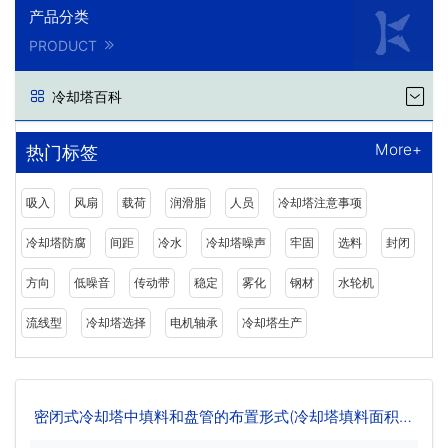
产品分类
PRODUCT
冷却塔百科
More+
热门标签
吸入
风扇
载荷
润滑脂
人员
冷却塔注意事项
冷却塔防腐
间距
冷水
冷却塔噪声
牢固
选料
封闭
方向
低噪音
传动带
稳定
雾化
钢材
水轮机
流线型
冷却塔选择
电机轴承
冷却塔生产
密闭式冷却塔中填料和盘管的布置形式(冷却塔填料面积的
选择)