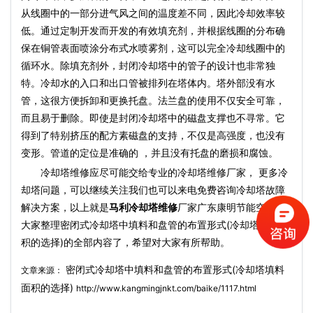
从线圈中的一部分进气风之间的温度差不同，因此冷却效率较
低。通过定制开发而开发的有效填充剂，并根据线圈的分布确
保在铜管表面喷涂分布式水喷雾剂，这可以完全冷却线圈中的
循环水。除填充剂外，封闭冷却塔中的管子的设计也非常独
特。冷却水的入口和出口管被排列在塔体内。塔外部没有水
管，这很方便拆卸和更换托盘。法兰盘的使用不仅安全可靠，
而且易于删除。即使是封闭冷却塔中的磁盘支撑也不寻常。它
得到了特别挤压的配方素磁盘的支持，不仅是高强度，也没有
变形。管道的定位是准确的 ，并且没有托盘的磨损和腐蚀。
冷却塔维修应尽可能交给专业的冷却塔维修厂家， 更多冷
却塔问题，可以继续关注我们也可以来电免费咨询冷却塔故障
解决方案，以上就是
马利冷却塔维修
厂家广东康明节能空调为
大家整理密闭式冷却塔中填料和盘管的布置形式(冷却塔填料面
积的选择)的全部内容了，希望对大家有所帮助。
密闭式冷却塔中填料和盘管的布置形式(冷却塔填料
文章来源：
面积的选择)
http://www.kangmingjnkt.com/baike/1117.html