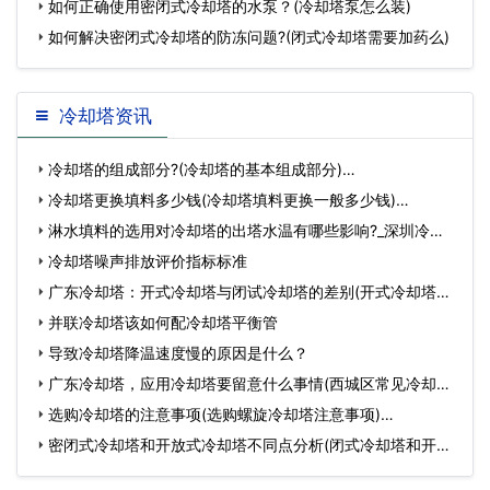
家
如何正确使用密闭式冷却塔的水泵？(冷却塔泵怎么装)
如何解决密闭式冷却塔的防冻问题?(闭式冷却塔需要加药么)
冷却塔资讯
冷却塔的组成部分?(冷却塔的基本组成部分)…
冷却塔更换填料多少钱(冷却塔填料更换一般多少钱)…
淋水填料的选用对冷却塔的出塔水温有哪些影响?_深圳冷却
塔…
冷却塔噪声排放评价指标标准
广东冷却塔：开式冷却塔与闭试冷却塔的差别(开式冷却塔和
闭式…
并联冷却塔该如何配冷却塔平衡管
导致冷却塔降温速度慢的原因是什么？
广东冷却塔，应用冷却塔要留意什么事情(西城区常见冷却塔
设备…
选购冷却塔的注意事项(选购螺旋冷却塔注意事项)…
密闭式冷却塔和开放式冷却塔不同点分析(闭式冷却塔和开式
冷…