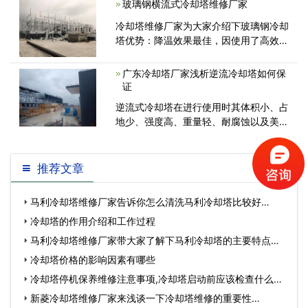
玻璃钢横流式冷却塔维修厂家
塔，并设加药装置进行水处理。该流程运
冷却塔维修厂家为大家介绍下玻璃钢冷却
行<
塔优势：降温效果最佳，因使用了高效的
热交换充填材料，并经过特殊设计，极大
的提高了本产品的热交换性能，与原来的
广东冷却塔厂家浅析逆流冷却塔如何保
形状相比，其设置面积大幅度下降。省电
证
力<
逆流式冷却塔在进行使用时其体积小、占
地少、强度高、重量轻、耐腐蚀以及美观
耐用，并且运输、安装和维修都较
推荐文章
马利冷却塔维修厂家告诉你怎么清洗马利冷却塔比较好…
冷却塔的作用介绍和工作过程
马利冷却塔维修厂家带大家了解下马利冷却塔的主要特点有
哪…
冷却塔价格的影响因素有哪些
冷却塔停机保养维修注意事项,冷却塔启动前应该检查什么…
新菱冷却塔维修厂家来浅谈一下冷却塔维修的重要性…