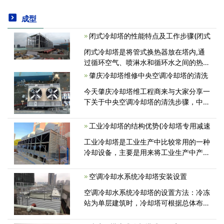
成型
闭式冷却塔的性能特点及工作步骤(闭式
闭式冷却塔是将管式换热器放在塔内,通
过循环空气、喷淋水和循环水之间的热交
换来保证冷却效果.因为它是一个封闭的
肇庆冷却塔维修中央空调冷却塔的清洗
循环,可以保证水质不受污染,能够有效地
今天肇庆冷却塔维工程商来与大家分享一
保护主设备的高效运行,提高使<
下关于中央空调冷却塔的清洗步骤，中央
空调的水系统分为冷却水系统和冷冻水系
统，冷却水系统主要依靠冷却塔散热，冷
工业冷却塔的结构优势(冷却塔专用减速
却塔将携带废热的冷却水在塔体内部<
工业冷却塔是工业生产中比较常用的一种
冷却设备，主要是用来将工业生产中产生
的高温进行排除。工业冷却塔的运行系统
中包含了多种设备的专用零部件，其结构
空调冷却水系统冷却塔安装设置
优势包括： ①塔体采用好的玻璃<
空调冷却水系统冷却塔的设置方法：冷冻
站为单层建筑时，冷却塔可根据总体布置
的要求，设置在室外地面或屋面上，由冷
却塔塔体下部存水，直接用自来水制冷却