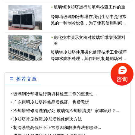
关心的一个问题。接下来就冷却塔厂家为
玻璃钢冷却塔运行前填料检查工作的重
您讲述一下冷却塔噪音治理方法<
冷却塔玻璃钢冷却塔在我们生活中是很常
见的一种制冷设备，为了使其使用时间可
以长些，除了做好基本的检查工作以及清
洁工作之外，还需要我们平时及时做好保
磁化技术演示文稿对玻璃纤维增强塑料
养工作。<
冷
玻璃钢冷却塔使用磁化处理技术工业循环
冷却水防垢处理，其作用机制是磁场对水
和水中的的离子发生作用，改变成规
推荐文章
玻璃钢冷却塔运行前填料检查工作的重要性…
广东康明冷却塔维修品质保证、售后无忧
冷却塔维修清洗的好处,玻璃钢冷却塔清洗厂家哪家好？…
冷却塔常见故障,冷却塔维修解决方法
制冷系统高低压不正常原因和解决办法有哪些…