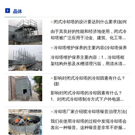
晶体
闭式冷却塔的设计要达到什么要求(如何
由于其良好的性能和经济地使用，闭式冷
却塔被广泛应用于冶金、建筑、化工等领
域，然后，如今分析和讨论闭式冷却塔的
冷却塔维护保养的主要内容(冷却塔保养
选择和应用，通过在闭式冷却塔的冷却盘
管的每个热电阻的大小的分析，在实际计
冷却塔维护保养主要內容：1．冷却塔框
<
架结构外形及水槽清理污垢，用清水清理
填料。2．查验冷却塔喷洒系統是不是阻
塞，若有残渣清除阻塞现像。3．查验冷
影响封闭式冷却塔的冷却因素有什么？
却塔水槽及浮球系統是不是漏水现象，如
(影
存在的<
影响封闭式冷却塔的冷却因素有什么？
1、封闭式冷却塔制冷方式下户外电源开
关溫度点的挑选与系统软件的制冷時间立
冷却塔厂家介绍喷冷却塔噪音治理方法(
即有关。2、依据夏天的空调制冷量和夏
天户外测算的湿度，在系统软件中挑选<
我们在使用冷却塔的过程中发现冷却塔会
发出一种噪音。这种噪音是非常不舒服
的。那么怎么样去消除呢?这是用户比较