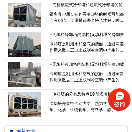
简析横流式冷却塔和逆流式冷却塔的优
却塔维修维护保养是十分必须的的。冷却
塔维修维护保养可以巨大地提升冷却塔<
很多客户朋友在购买冷却塔的时候可能都
会有纠结，倒底是选哪个塔形才好，哪种
更适合？其实横流式冷却塔和逆流式冷却
塔都是闭式冷却塔的一种，那么为什么在
无填料冷却塔的结构(无填料塔的冷却效
选型的时候要区分横流式和逆流式呢？下
冷却塔是利用水和空气的接触，通过蒸发
<
作用来散去工业上或制冷空调中产生的废
热的一种设备。下面来为大家介绍
无填料冷却塔的结构(无填料塔的冷却效
冷却塔是利用水和空气的接触，通过蒸发
作用来散去工业上或制冷空调中产生的废
热的一种设备。下面来为大家介绍
冷却塔的分类及特点(冷却塔填料分类及
冷却塔是集空气动力学、热力学、流体
学、化学、生物化学、材料学、静、动态
结构力学，加工技术等多种学科为一
推荐文章