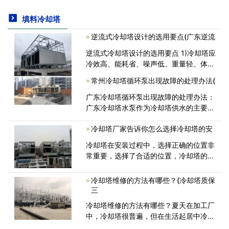
填料冷却塔
逆流式冷却塔设计的选用要点(广东逆流
逆流式冷却塔设计的选用要点 1)冷却塔应
冷效高、能耗省、噪声低、重量轻、体积
小、寿命长、安装维修简单、飘水少。
常州冷却塔循环泵出现故障的处理办法(
2)选用的成品冷却塔应符合《玻璃纤维增
强塑料冷却塔第2部分：大型玻<
广东冷却塔循环泵出现故障的处理办法：
广东冷却塔水泵作为冷却塔供水的主要设
备，水泵一旦出现故障后直接影响冷却塔
冷却塔厂家告诉你怎么选择冷却塔的安
的运行，下面像大家介绍一下冷却塔循环
水泵在日常使用中会出现的问题; 1<
冷却塔在安装过程中，选择正确的位置非
常重要，选择了合适的位置，冷却塔的功
能可以达到事半功倍的效果。反之，如果
位置选择不当，可能会影响冷却塔的冷却
冷却塔维修的方法有哪些？(冷却塔质保
能力。1. 冷却塔应安装在清洁和通风良<
三
冷却塔维修的方法有哪些？夏天在加工厂
中，冷却塔很普遍，但在生活起居中冷却
塔维修经常被诸位所忽视，但是平常的冷