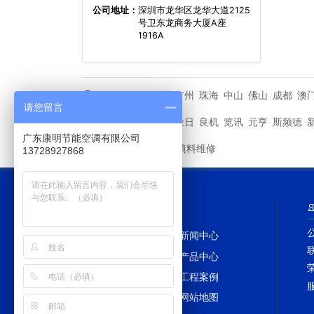
公司地址：
深圳市龙华区龙华大道2125
号卫东龙商务大厦A座
1916A
深圳
广州
珠海
中山
佛山
成都
澳
城市分站
请您留言
马利
金日
良机
览讯
元亨
斯频德
其他品牌
广东康明节能空调有限公司
冷却塔填料维修
友情链接
13728927868
网站导航
网站首页
新闻中心
冷却塔百科
产品中心
冷却塔配件
工程案例
冷却塔TAGS
网站地图