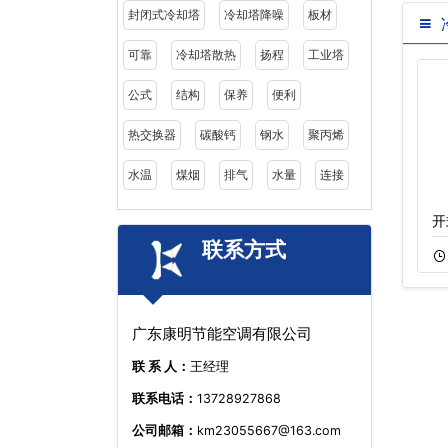
封闭式冷却塔
冷却塔降噪
板材
可靠
冷却塔散热
扬程
工业塔
公式
结构
保养
便利
热交换器
碳酸钙
钢水
聚丙烯
水温
煤烟
排气
水量
连接
不锈钢冷却塔
超静音密闭式冷却
开
联系方式
11-22
424
11-05
662
广东康明节能空调有限公司
联 系 人：
王经理
联系电话：
13728927868
公司邮箱：
km23055667@163.com