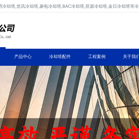
明冷却塔,览讯冷却塔,菱电冷却塔,BAC冷却塔,荏源冷却塔,金日冷却塔等
广东康明冷却塔维修、凉水塔维修改造
深圳,广州,中山,珠海,惠州,清远冷却塔维修
产品中心
冷却塔配件
工程案例
关于我