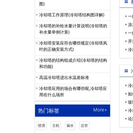
图)
冷却塔工作原理(冷却塔结构图详解)
一
凉
冷却塔的补给水量计算说明(冷却塔的
补水量举例计算)
一
开
冷却塔安装应符合哪些规定(冷却塔风
叶的正确安装方式)
冷
冷却塔的结构组成介绍(冷却塔的结构
和功能)
高温冷却塔进出水温差标准
冷
冷却塔应用的场合有哪些呢,冷却塔应
意…
如
用在什么场所
玻
More+
热门标签
冷
论
喷洒
主机
漏水
总管