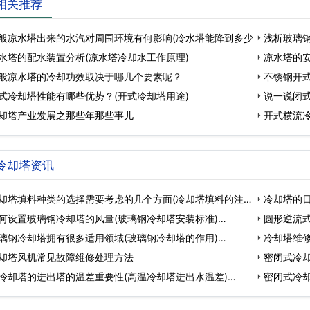
相关推荐
般凉水塔出来的水汽对周围环境有何影响(冷水塔能降到多少
浅析玻璃钢
水塔的配水装置分析(凉水塔冷却水工作原理)
凉水塔的安
般凉水塔的冷却功效取决于哪几个要素呢？
不锈钢开
式冷却塔性能有哪些优势？(开式冷却塔用途)
说一说闭
却塔产业发展之那些年那些事儿
开式横流
冷却塔资讯
却塔填料种类的选择需要考虑的几个方面(冷却塔填料的注
冷却塔的日
何设置玻璃钢冷却塔的风量(玻璃钢冷却塔安装标准)…
圆形逆流式
璃钢冷却塔拥有很多适用领域(玻璃钢冷却塔的作用)…
…
冷却塔维修
却塔风机常见故障维修处理方法
密闭式冷却
冷却塔的进出塔的温差重要性(高温冷却塔进出水温差)…
密闭式冷却
…