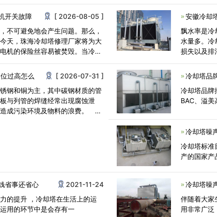
机开关故障
[ 2026-08-05 ]
安徽冷却
中，不可避免地会产生问题。那么，
飘水率是冷
？今天，珠海冷却塔修理厂家将为大
水量多。冷
用电机的保险丝容易被焚毁。当冷却
损失以及排
而排污损<
水位过高怎么
[ 2026-07-31 ]
冷却塔品
不锈钢和铜为主，其中碳钢材质的管
冷却塔品牌
管板与列管的焊缝经常出现腐蚀泄
BAC、溢美
会造成污染环境及物料的浪费。
冷却塔噪
冷却塔标准
产的国家产品标
钱省事还省心
2021-11-24
冷却塔噪
力的提升 ，冷却塔在生活上的运
伴随着大家
在运用的环节中是会存有一
用非常广泛