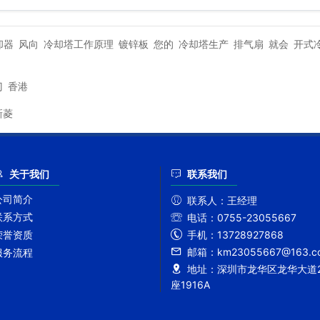
却器
风向
冷却塔工作原理
镀锌板
您的
冷却塔生产
排气扇
就会
开式
门
香港
新菱
关于我们
联系我们
公司简介
联系人：
王经理
联系方式
电话：
0755-23055667
手机：
13728927868
荣誉资质
邮箱：
km23055667@163.c
服务流程
地址：
深圳市龙华区龙华大道2
座1916A