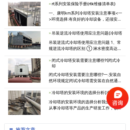
步骤有那些呢？今日就对冷却塔清洗步骤
rt系列安装保险手册(rtk维修清单表)
的做一个简单的介绍...<
一、康明km系列冷却塔安装注意事项<一
>环境选择:有良好的冷却设备，还须安装
在适当的位置，才能得到理想的冷却效
果，在选择安装位置时应留意以下几点：
吊装逆流冷却塔使用应注意问题(冷却塔
(1)、避免安装在防火通道或易反射音量
吊装逆流式冷却塔使用应注意问题 1、常
的<
规逆流冷却塔的区别 ① 淋水密度高达
16.5m3/(m2·h)，而常规逆流冷却塔
闭式冷却塔安装需要注意哪些?(闭式冷
却
闭式冷却塔安装需要注意哪些?一.安装自
然环境规定闭试冷却塔需安装在自然通风
优良的地方。因为闭试冷却塔的
冷却塔的安装环境的选择分析(冷却塔的
冷却塔的安装环境的选择分析我公司长期
从事冷却塔等产品的生产研发工作，该产
品也受到了广大用户的一致认可，冷
推荐文章