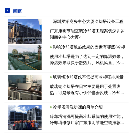
间距
深圳罗湖商务中心大厦冷却塔设备工程
广东康明节能空调冷却塔工程案例深圳罗
湖商务中心大厦<
影响冷却塔散热效果的因素有哪些(冷却
使用冷却塔是为了达到一定的降温效果，
降温效果取决于散热片、风机风量。冷却
塔使用水量，通风条件，安装位置也会对
其效果产生一定的影响。下面我们一起来
玻璃钢冷却塔效率低提高冷却塔排风量
看一下冷却塔的散热片和风机风量对<
玻璃钢冷却塔在日常主要是用于处置废
热，可是最近有小伙伴也会反映，冷却塔
的工作效率如果不高，那冷却塔排风量必
须要如何提高，玻璃钢冷却塔在工业制造
冷却塔清洗步骤的简单介绍
上保证了便捷，发现异常要妥善处理，以
冷却塔清洗可提高冷却系统的使用性能，
防危<
冷却塔维修厂家广东康明节能空调推荐起
码每6个月清洗冷却塔一回。冷却塔清洗