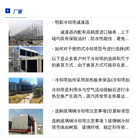
厂家
明新冷却塔减速器
减速器内配有高精度进口轴承，上下
端均装有保险油封，防水性能佳，避免水
气浸蚀轴承。圆盘形钢座支托和幅板式带
如何对于密闭式冷却塔型号进行选择(闭
轮设计，结构紧凑，配以静平衡校核，运
行平稳，噪音低。独特的倒置式，安<
以下是众多客户对于冷却塔的选择和尺寸
的换算方式，由于换算方式可能存在差
异，所以我们康明环保设备公司整理的数
据仅供参考。 下面的设计数据需要选
冷却塔如何采用加热板来保温(冷却塔如
择冷却塔： 流量GPM 冷却范围<
冷却塔是利用水与空气流动接触后进行冷
热交换产生蒸汽，蒸汽挥发带走热量达到
蒸发散热、对流传热和辐射传热等原理来
散去工业上或制冷空调中产生的余热来降
选购玻璃钢冷却塔注意事项(甘肃标准型
低水温的蒸发散热装置。下面看<
选购玻璃钢冷却塔注意事项 1.玻璃钢冷却
塔壳体由树脂、玻璃纤维、稳定剂等资料
制成，需要达到的厚度(胶衣层厚度不低