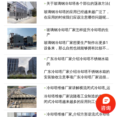
于0.3 mm)，硬度韧度高，曲折强度好
关于玻璃钢冷却塔各个部位的荡涤方法(
(不低于250Mpa)，外表光泽度好。 提
玻璃钢冷却塔的应用已经越来越广泛了，
示：一<
在应用的时候我们应该注意哪些问题呢？
相信大家都比较关注这个问题，下面就由
小编来为您简单介绍一下吧。 1、玻璃钢
玻璃钢冷却塔厂家怎样提升冷却塔的生
冷却塔填料作为空气与冷却塔内介<
产
玻璃钢冷却塔厂家想要生产制作出更多1
设备来，那么自然也就能够拥有比较不错
的销量和经济收入了。那么，作为厂
广东冷却塔厂家介绍冷却塔不锈钢水箱
的
广东冷却塔厂家介绍冷却塔不锈钢水箱的
安装验收注意事项广东冷却塔厂家说很多
客户在选择冷却塔设备的时候，都
冷却塔维修厂家讲解横流闭式冷却塔_运
冷却塔维修厂家说随着工业制造的发展，
闭式冷却塔越来越多的应用到工业冷却
中，闭式冷却塔有逆流型、横流型和复
冷却塔维修厂家,介绍方形逆流式冷却塔