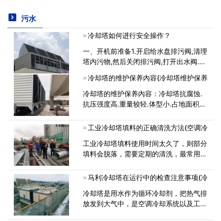
污水
冷却塔如何进行安全操作？
一、开机前准备1.开启给水盘排污阀,清理
塔内污物,然后关闭排污阀,打开出水阀.调
整浮球阀,使给水盘水位保证在有溢水口
冷却塔的维护保养內容(冷却塔维护保养
以下20mm。2.检查电机风机是否正常。
云南冷却塔3.检查布水器转动<
冷却塔的维护保养內容：冷却塔抗腐蚀.
抗压强度高.重量较轻.体型小.占地面积少.
工程造价低.美观大方经久耐用,而且运送.
安裝和修理都便捷。因此被普遍使用于社
工业冷却塔填料的正确清洗方法(空调冷
会各单位,对中央空调.制冷.<
工业冷却塔填料使用时间太久了，则部分
填料会脱落，需要定期的清洗，最常用的
工业冷却塔清理方法分为两种：拆下来洗
和塔内循环洗。下面康明冷却的专业技术
马利冷却塔在运行中的检查注意事项(冷
人员为您详解如何正确清洗工业冷却塔<
冷却塔是用水作为循环冷却剂，把热气排
放发到大气中，是空调冷却系统以及工业
生产的冷却设备，在使用过程中要注意检