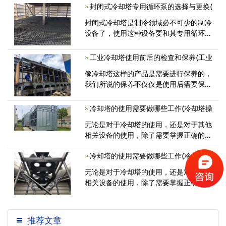
查冷却塔运行是否正常。通常需要注意以
封闭式冷却塔专用循环泵的选择与更换(
下事项： 1、保持水塔内清洁定期<
封闭式冷却塔是制冷领域必不可少的制冷
设备了，使用这种设备要和其专用循环泵
挂钩，所以包括封闭式冷却塔在内有很多
注意事项。顾名思义封闭式冷却塔是让蒸
工业冷却塔使用前后的检查和保养(工业
汽进行冷却的机器，所以专用循环泵<
像冷却塔这样的产品是需要进行保养的，
我们所说的保养不仅仅是使用后需要保
养，在使用之前也是需要进行保养的，不
冷却塔的使用需要做哪些工作(冷却塔操
无论是对于冷却塔的使用，还是对于其他
相关设备的使用，除了需要掌握正确的操
作方法之外，还需要做好使用前的准备
冷却塔的使用需要做哪些工作(冷却塔操
无论是对于冷却塔的使用，还是对于其他
相关设备的使用，除了需要掌握正确的操
作方法之外，还需要做好使用前的准备
推荐文章