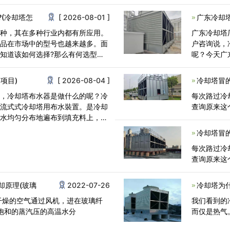
上。这就是
(冷却塔怎
[ 2026-08-01 ]
广东冷却
一种，其在多种行业内都有所应用。
广东冷却塔
产品在市场中的型号也越来越多。面
户咨询说，
知道该如何选择?那么有何选型技
呢？今天广
先，冷却塔
项目)
[ 2026-08-04 ]
冷却塔冒
讲，冷却塔布水器是做什么的呢？冷
每次路过冷
逆流式式冷却塔用布水裝置。是冷却
查询原来这
将水均匀分布地遍布到填充料上，扩
冷却塔冒
每次路过冷
查询原来这
却原理(玻璃
2022-07-26
冷却塔为
干燥的空气通过风机，进在玻璃纤
我们看到的
后饱和的蒸汽压的高温水分
而仅是热气