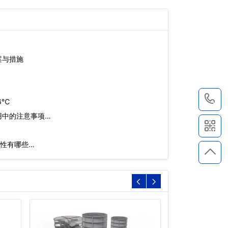
案与措施
1
6℃
用中的注意事项…
性有哪些…