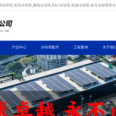
明冷却塔,览讯冷却塔,菱电冷却塔,BAC冷却塔,荏源冷却塔,金日冷却塔等
广东康明冷却塔维修、凉水塔维修改造
深圳,广州,中山,珠海,惠州,清远冷却塔维修
产品中心
冷却塔配件
工程案例
关于我