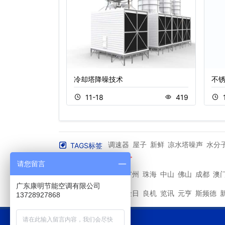
冷却塔降噪技术
不
358
11-18
419
调速器
屋子
新鲜
凉水塔噪声
水分
TAGS标签
准备工作
性能
More+
请您留言
深圳
广州
珠海
中山
佛山
成都
澳
其他城市
广东康明节能空调有限公司
马利
金日
良机
览讯
元亨
斯频德
其他品牌
13728927868