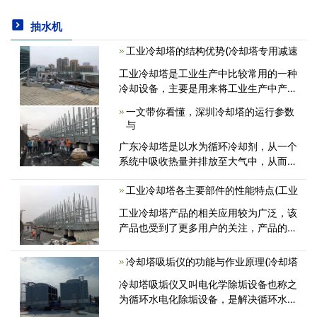
抽水机
工业冷却塔的结构优势(冷却塔专用减速
工业冷却塔是工业生产中比较常用的一种
冷却设备，主要是用来将工业生产中产生
的高温进行排除。工业冷却塔的运行系统
一文带你看懂，深圳冷却塔的运行参数
中包含了多种设备的专用零部件，其结构
与
优势包括： ①塔体采用好的玻璃<
广东冷却塔是以水为循环冷却剂，从一个
系统中吸收热量并排放至大气中，从而降
低塔内温度，制造冷却水可循环使用的设
工业冷却塔各主要部件的性能特点(工业
备。那么，关于它的运行参数与选型设计
你有了解吗?接下来，我们就一起来看看<
工业冷却塔产品的相关应用较为广泛，该
产品也受到了更多用户的关注，产品的质
量、性能、结构组成也成为用户的关注重
要点。下面为大家介绍一下工业冷却塔中
冷却塔吸垢仪的功能与作业原理(冷却塔
各主要部件的的性能特点。 一<
冷却塔吸垢仪又叫电化学除垢设备也称之
为循环水电化除垢设备，是解决循环水处
理问题的的主要设备之一，拥有防垢、灭