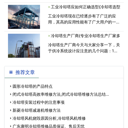
菌、灭藻、缓蚀功用，那它详细有哪些功
工业冷却塔应如何正确选型(冷却塔选型
用与工作原理呢，今日就让咱们来了解<
工业冷却塔现在已经逐步有了广泛的应
用，其高的应用性能有了广大用户的一致
认可，不过我们在应用前需要进行正确选
型，只有这样才能使其性能有充分的展
冷却塔生产厂商(专业冷却塔生产厂家多
示，大家对这方面信息具体了解多少呢？
冷却塔生产厂商今天与大家分享一下，关
我们<
于供冷系统设计应注意的几个问题：1、
冷却水塔供冷模式户外变换溫度点的
推荐文章
圆形冷却塔的产品特点
闭式冷却塔高效率维修方法,闭式冷却塔维修方法总结…
冷却塔安装过程中的注意事项
新菱冷却塔减速机维修方法
冷却塔风机烧毁原因分析,冷却塔风机维修
广东康明冷却塔维修品质保证、售后无忧