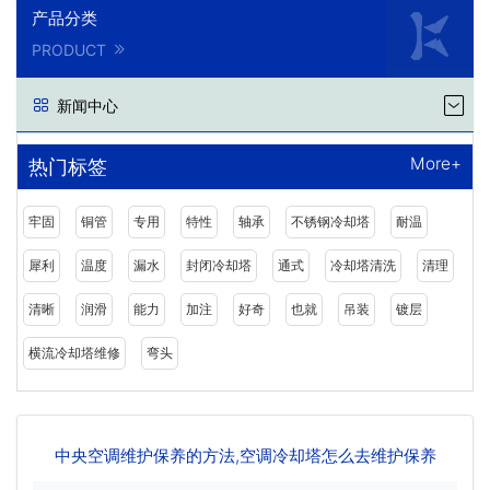
产品分类
PRODUCT
新闻中心
More+
热门标签
牢固
铜管
专用
特性
轴承
不锈钢冷却塔
耐温
犀利
温度
漏水
封闭冷却塔
通式
冷却塔清洗
清理
清晰
润滑
能力
加注
好奇
也就
吊装
镀层
横流冷却塔维修
弯头
中央空调维护保养的方法,空调冷却塔怎么去维护保养