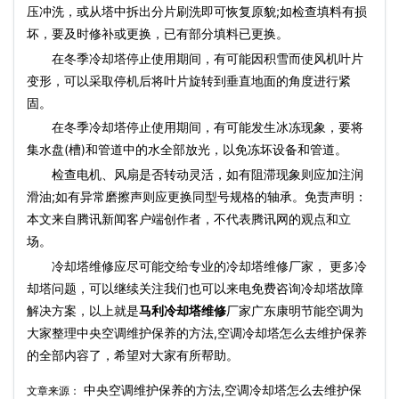
压冲洗，或从塔中拆出分片刷洗即可恢复原貌;如检查填料有损
坏，要及时修补或更换，已有部分填料已更换。
在冬季冷却塔停止使用期间，有可能因积雪而使风机叶片
变形，可以采取停机后将叶片旋转到垂直地面的角度进行紧
固。
在冬季冷却塔停止使用期间，有可能发生冰冻现象，要将
集水盘(槽)和管道中的水全部放光，以免冻坏设备和管道。
检查电机、风扇是否转动灵活，如有阻滞现象则应加注润
滑油;如有异常磨擦声则应更换同型号规格的轴承。免责声明：
本文来自腾讯新闻客户端创作者，不代表腾讯网的观点和立
场。
冷却塔维修应尽可能交给专业的冷却塔维修厂家， 更多冷
却塔问题，可以继续关注我们也可以来电免费咨询冷却塔故障
解决方案，以上就是
马利冷却塔维修
厂家广东康明节能空调为
大家整理中央空调维护保养的方法,空调冷却塔怎么去维护保养
的全部内容了，希望对大家有所帮助。
中央空调维护保养的方法,空调冷却塔怎么去维护保
文章来源：