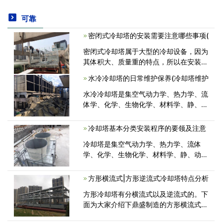
可靠
密闭式冷却塔的安装需要注意哪些事项(
密闭式冷却塔属于大型的冷却设备，因为
其体积大、质量重的特点，所以在安装时
非常的困难。那么密闭式冷却塔在安装的
水冷冷却塔的日常维护保养(冷却塔维护
过程中需要注意哪些事项呢？今天就来为
大家具体介绍一下。 1、首先是<
水冷冷却塔是集空气动力学、热力学、流
体学、化学、生物化学、材料学、静、动
态结构力学，加工技术等很多种学科为一
体化的综合性产物。‍冷却的能力是水冷冷
冷却塔基本分类安装程序的要领及注意
却塔产品质量的关键。水冷冷<
冷却塔是集空气动力学、热力学、流体
学、化学、生物化学、材料学、静、动态
结构力学，加工技术等多种学科为一体的
综合产物。水质为多变量的函数，冷却更
方形横流式|方形逆流式冷却塔特点分析
是多因素，多变量与多效应综合的过程<
方形冷却塔有分横流式以及逆流式的。下
面为大家介绍下鼎盛制造的方形横流式冷
却塔。 方形横流式|逆流式冷却塔的工作