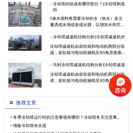
原理：是采用两侧进风，靠顶部的风机，
冷却塔的组成有哪些部分？(冷却塔构造
使空气经由塔两侧的填料，与热水进<
由
1淋水填料将需要冷却的水（热水）多次
溅洒成水滴或形成水膜，以增加水和空气
的接触面积和时间，促进水和空气的热交
冷却塔减速机结构分析(冷却塔减速机价
换。水的冷却过程主要在淋水填料中进
行。2配水系统将热水均匀分布到整个淋
冷却塔减速机由齿轮箱和电动机两部分组
水<
成，齿轮箱与电动机轴线呈90角异面垂
直相交，电动机轴直接插入齿轮箱输入
马利冷却塔减速机结构分析(冷却塔减速
冷却塔减速机由齿轮箱和电动机两部分组
成，齿轮箱与电动机轴线呈90角异面垂
直相交，电动机轴直接插入齿轮箱输入
推荐文章
冬季冷却塔运行时的注意事项有哪些？冷却塔冬天注意事
项…
维修冷却塔布水器