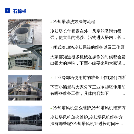
石棉板
冷却塔清洗方法与流程
冷却塔长年暴露在外，风扇的吸附力很
强，使大量的泥沙、污物进入塔内，长时
间运行会使冷却塔慢慢的降低散热能力，
闭式冷却塔冷却系统的维护以及工作原
布水器出水孔很容易堵塞，为保证冷却水
系统的正常运行，建议对冷却塔进行定期
大家都知道很多机械在操作的时候都会发
清洗<
出很大的声响，下面小编要来和大家说说
闭式冷却塔的噪声以及冷却系统的维护。
很多朋友很怀疑，噪声到底能够低到什么
工业冷却塔使用前的准备工作(如何判断
程度。闭式冷却塔的散热胶片都是<
下面小编就与大家分享工业冷却塔使用前
有哪些准备工作，具体内容如下：
1、清除塔进风格栅处的所有碎渣、树叶
和灰尘等杂物；清理配水装置的杂物，以
冷却塔风机怎么维护,冷却塔风机维护方
免堵塞该装置的出水孔或喷头，从而造成
冷却塔风机怎么维护,冷却塔风机维护方
配<
法有哪些呢?冷却塔风机经过长时间应用
并添加润滑脂。封闭式冷却塔风机的叶轮