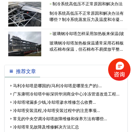
叶片滚动是由髙速离心风机推动滚动，长
制冷系统高低压不正常原因和解决办法
时间的应用，电动机的轴会导致缺油<
制冷系统高低压不正常原因和解决办法有
哪些？制冷系统蒸发压力及温度和冷凝压
力及温度是主要参数。是进行操作与调整
的重要依据，根据实际条件和系统变化，
玻璃钢冷却塔怎样采用加热板来保温(玻
不断调整和控制运行参数，使其在经济<
玻璃钢冷却塔加热板保温通常采用石棉板
或石棉布保温，但石棉布不易摆放平整，
对压板的平行度保证也有定的影响。
推荐文章
马利冷却塔是哪国的(马利冷却塔是哪里生产的)…
广东康明冷却塔中标深圳华润商业中心冷冻管道改造工程…
冷却塔堵漏多少钱,冷却塔渗水维修怎么收费…
冷却塔安装流程,冷却塔安装过程中的注意事项…
常见的中央空调冷却塔故障维修和保养方法有哪些…
冷却塔常见故障及维修解决方法汇总