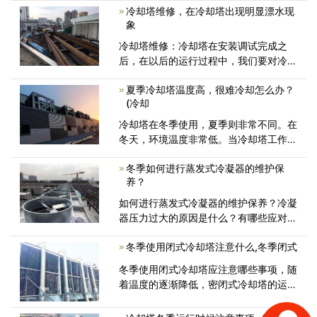
况下，进入了不锈钢冷却塔的气氛、是枯
冷却塔维修，在冷却塔出现明显漂水现
燥低湿球温度的气氛，水和氛围之间<
象
冷却塔维修：冷却塔在安装调试完成之
后，在以后的运行过程中，我们要对冷却
塔的运行情况进行定期的维护和检查。加
夏季冷却塔温度高，很难冷却怎么办？
入检查过程中出现冷却塔有明显的水漂
(冷却
移，要及时联系换热冷却塔技术人员进行
处<
冷却塔在冬季使用，夏季则非常不同。在
冬天，环境温度非常低。当冷却塔工作
时，可以在不打开喷淋系统的情况下将温
冬季如何进行蒸发式冷凝器的维护保
养？
如何进行蒸发式冷凝器的维护保养？冷凝
器压力过大的原因是什么？有哪些应对措
施？下面就分成两部分，对这些问题进行
冬季使用闭式冷却塔注意什么,冬季闭式
冬季使用闭式冷却塔应注意哪些事项，随
着温度的逐渐降低，密闭式冷却塔的运行
防冻问题日益突出，可能冻坏换热管或