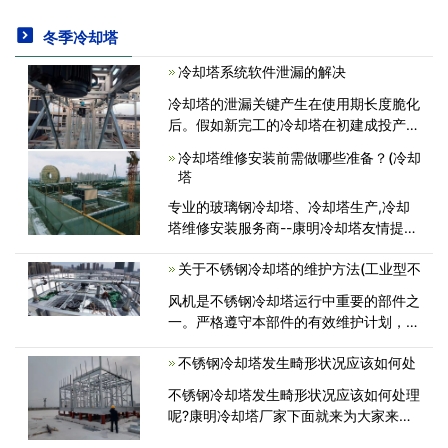
冬季冷却塔
冷却塔系统软件泄漏的解决
冷却塔的泄漏关键产生在使用期长度脆化
后。假如新完工的冷却塔在初建成投产后
或建成投产后没多久产生泄漏，冷却塔在
冷却塔维修安装前需做哪些准备？(冷却
生产制造時间上面有偏差，一部分构件不
塔
符合规定，那依据很多年的工作经验<
专业的玻璃钢冷却塔、冷却塔生产,冷却
塔维修安装服务商--康明冷却塔友情提
示：冷却塔安装前需做哪些准备？1、冷
关于不锈钢冷却塔的维护方法(工业型不
却塔维修安装应选择在通风良好的地方作
为安装位置。2、两塔以上，塔群布局时
风机是不锈钢冷却塔运行中重要的部件之
<
一。严格遵守本部件的有效维护计划，有
利于提高密闭式冷却塔的制冷效率，降低
不锈钢冷却塔发生畸形状况应该如何处
能耗和噪声。闭式冷却塔制造商在检查风
机时会断开风机电机的开关电源。<
不锈钢冷却塔发生畸形状况应该如何处理
呢?康明冷却塔厂家下面就来为大家来介
绍一下。 不锈钢冷却塔发生畸形事情状