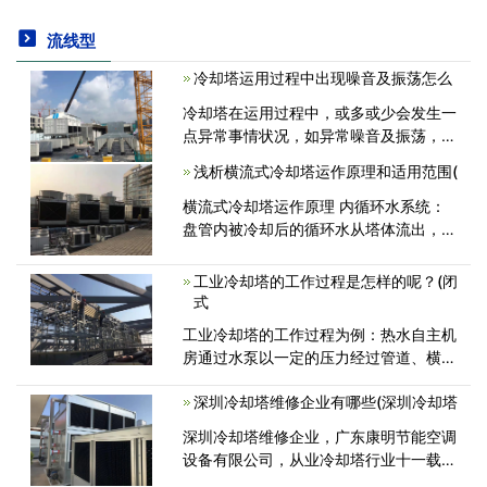
流线型
冷却塔运用过程中出现噪音及振荡怎么
冷却塔在运用过程中，或多或少会发生一
点异常事情状况，如异常噪音及振荡，这
并非冷却塔自身的问题，而是日常匮缺对
浅析横流式冷却塔运作原理和适用范围(
冷却塔的保护导致的，假如在平时的冷却
塔在运用中发生了上面所说的故障，大家
横流式冷却塔运作原理 内循环水系统：
可<
盘管内被冷却后的循环水从塔体流出，由
系统循环水泵送往热源(被冷却设备)，经
过换热升温的循环水再进入盘管冷却。
工业冷却塔的工作过程是怎样的呢？(闭
外循环水系统：外部喷淋水通过与盘管和
式
<
工业冷却塔的工作过程为例：热水自主机
房通过水泵以一定的压力经过管道、横
喉、曲喉、中心喉将循环水压至冷却塔的
深圳冷却塔维修企业有哪些(深圳冷却塔
播水系统内，通过播水管上的小孔将水均
匀地播洒在填料上面；干燥的低晗值的<
深圳冷却塔维修企业，广东康明节能空调
设备有限公司，从业冷却塔行业十一载，
遇到最多的问题：许多客户遇到一个难