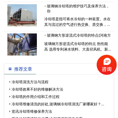
题：冷却塔现已运用十几年，经常呈现多
玻璃钢冷却塔的维护技巧及保养方法，
种毛病，到底是大修理好呢？仍是马上替
你
换新的冷<
冷却塔是指可将水冷却的一种装置。水在
其与流过的空气进行热交换、质交换，致
使水温下降。那你知道玻璃钢冷却塔的维
玻璃钢方形逆流式冷却塔的特点(河南方
护技巧和保养方法吗?下面就跟小编一起
来看看吧!一、做好各部件及工作<
玻璃钢方形逆流式冷却塔的特点 热性能
高 选用专利淋水填料、大直径风机、新
型ABS多层流喷头、流线型风筒、
推荐文章
冷却塔清洗方法与流程
冷却塔效果不好的维修解决方法
冷却塔的作用介绍和工作过程
冷却塔维修清洗的好处,玻璃钢冷却塔清洗厂家哪家好？…
览讯冷却塔维修保养方法