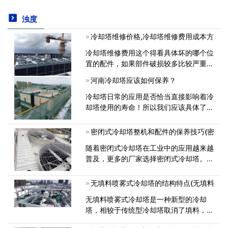
浊度
冷却塔维修价格,冷却塔维修费用成本方
冷却塔维修费用这个得看具体坏的哪个位
置的配件，如果部件破损较多比较严重
的，那就有必要更换新的冷却塔,更换新
河南冷却塔应该如何保养？
闭式冷却塔方案：相对维修方案前期投入
略高，但整体更换不论是施工周期，还是
冷却塔日常的应用是否恰当直接影响着冷
由<
却塔使用的寿命！所以我们应该具体了解
一下冷却塔使用的时候需要注意哪些问
题。一、备件管理：（1）考虑备件，备
密闭式冷却塔整机和配件的保养技巧(密
件的互换性利用率提高（2）备件必须是
随着密闭式冷却塔在工业中的应用越来越
完整的，可<
普及，更多的厂家选择密闭式冷却塔。但
是在长时间使用设备后冷却塔的配件甚至
是整机会出现老化的现象。那么为什么会
无填料喷雾式冷却塔的结构特点(无填料
出现这种情况呢？其实大多原因是<
无填料喷雾式冷却塔是一种新型的冷却
塔，相较于传统型冷却塔取消了填料，采
用高效低压离心雾化装置将水喷射成微小