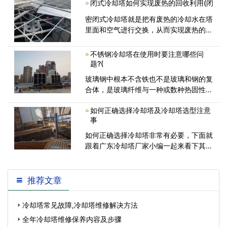
闭式冷却塔如何实现废热的回收利用(闭
雾滴，增大了传热面积，改善了冷却效
果，降低了运行及维护成本。下面为大家
密闭式冷却塔就是把有废热的冷却水在塔
介绍<
里面和空气进行交换，从而实现废热的传
输。正是根据这一原理，密闭式冷却塔还
可以实现废热的回收利用，具体是如何实
不锈钢冷却塔在使用时要注意哪些问
现的？接下来就和大家分享一下。 <
题?(
玻璃钢中根本不含铁也不是玻璃和钢的复
合体，是玻璃纤维与一种或数种热固性或
热塑性树脂复合而成的材料它对酸
如何正确选择冷却塔及冷却塔选型注意
事
如何正确选择冷却塔非常有必要，下面就
跟着广东冷却塔厂家小编一起来看下其中
的步骤吧！1.根据冷却水的温度，冷却
推荐文章
冷却塔常见故障,冷却塔维修解决方法
全年冷却塔维修保养内容及步骤