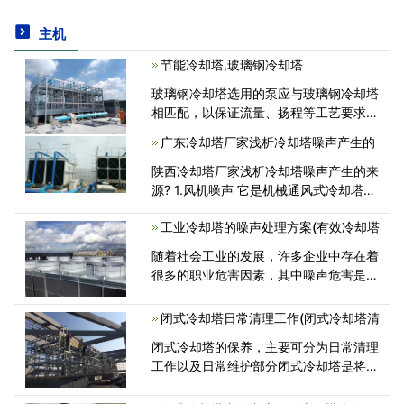
主机
节能冷却塔,玻璃钢冷却塔
玻璃钢冷却塔选用的泵应与玻璃钢冷却塔
相匹配，以保证流量、扬程等工艺要求。
1、玻璃钢冷却塔的塔体结构材料应稳
广东冷却塔厂家浅析冷却塔噪声产生的
定、耐用、耐腐蚀、装配配合准确。2、
均匀布水、少壁流、喷淋装置选择合<
陕西冷却塔厂家浅析冷却塔噪声产生的来
源? 1.风机噪声 它是机械通风式冷却塔主
要的噪声源，该噪声是空气动力噪声，包
工业冷却塔的噪声处理方案(有效冷却塔
括湍流噪声和旋转噪声。根据空气动力噪
声源的理论分析可知，湍流噪声的<
随着社会工业的发展，许多企业中存在着
很多的职业危害因素，其中噪声危害是非
常严重的。为了减少噪音，提高工作效
率、维护生产者的身体健康，对噪声进行
闭式冷却塔日常清理工作(闭式冷却塔清
处理是十分必要的。工业冷却塔的噪声一
闭式冷却塔的保养，主要可分为日常清理
<
工作以及日常维护部分闭式冷却塔是将管
式换热器(换热盘管)放置于塔内，通过强
制通风、喷淋水与循环水的热交换保证降