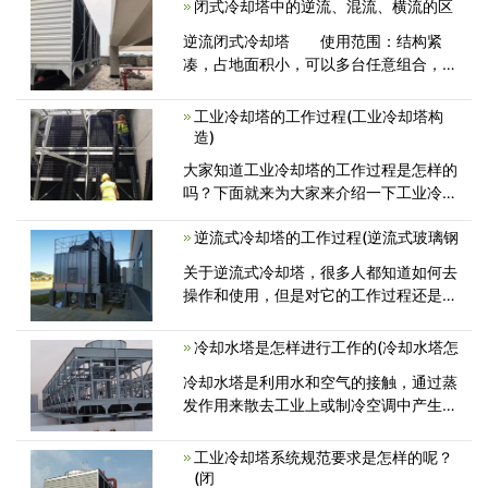
闭式冷却塔中的逆流、混流、横流的区
温效果。其密闭式循环特点，能够保<
逆流闭式冷却塔 使用范围：结构紧
凑，占地面积小，可以多台任意组合，达
到不同水量，大小温差的要求，适用于常
规冷却项目。逆流式冷却塔的进风形式为
工业冷却塔的工作过程(工业冷却塔构
底部逆流进风，与下落的喷淋水逆向交替
造)
形成饱<
大家知道工业冷却塔的工作过程是怎样的
吗？下面就来为大家来介绍一下工业冷却
塔的工作过程。 热水自主机房
逆流式冷却塔的工作过程(逆流式玻璃钢
关于逆流式冷却塔，很多人都知道如何去
操作和使用，但是对它的工作过程还是不
了解，这对设备以后的保养和维修工作
冷却水塔是怎样进行工作的(冷却水塔怎
冷却水塔是利用水和空气的接触，通过蒸
发作用来散去工业上或制冷空调中产生的
废热的一种设备。那么大家知道它
工业冷却塔系统规范要求是怎样的呢？
(闭