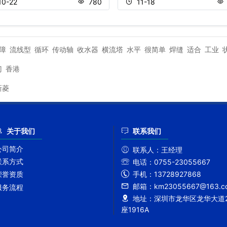
10-22
780
11-18
障
流线型
循环
传动轴
收水器
横流塔
水平
很简单
焊缝
适合
工业
门
香港
新菱
关于我们
联系我们
公司简介
联系人：
王经理
联系方式
电话：
0755-23055667
手机：
13728927868
荣誉资质
邮箱：
km23055667@163.c
服务流程
地址：
深圳市龙华区龙华大道2
座1916A