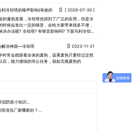
带<
马利冷却塔的噪声影响(有效的
[ 2026-07-30 ]
业的蓬勃发展，冷却塔也得到了广泛的应用，但是冷
的时候会发出一定的噪音，会给大家带来很多不便，
决办法呢? 冷却塔? 有噪音影响吗? 下面马利冷却
<
热解决神器—冷却塔
2023-11-21
中时常会残留着全体的废热，该署废热只要经过定然
以后，能力接续的停止任务，假如无视废热的
新冠防疫小知识…
却塔清洗厂家哪家好？…