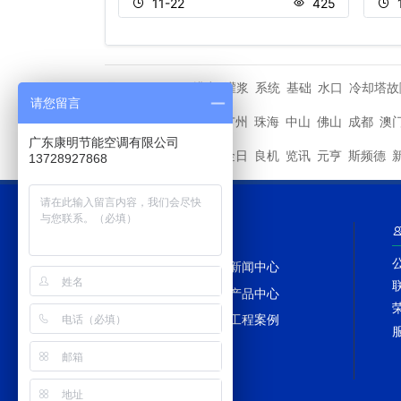
358
11-22
425
排空
灌浆
系统
基础
水口
冷却塔故
TAGS标签
请您留言
深圳
广州
珠海
中山
佛山
成都
澳
其他城市
广东康明节能空调有限公司
马利
金日
良机
览讯
元亨
斯频德
其他品牌
13728927868
网站导航
网站首页
新闻中心
冷却塔百科
产品中心
冷却塔配件
工程案例
网站地图