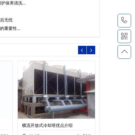
维护保养清洗…
后无忧
1
的重要性…
横流开放式冷却塔优点介绍
节能冷却塔,玻