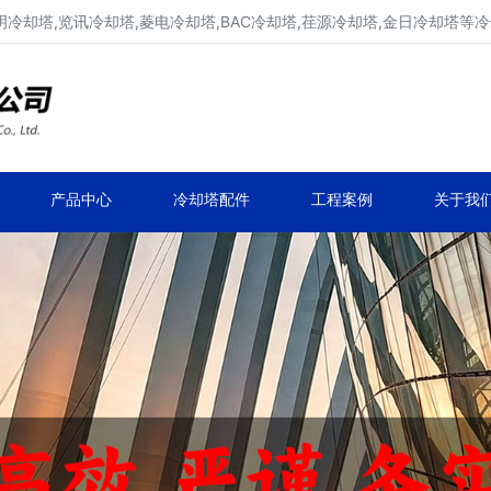
明冷却塔,览讯冷却塔,菱电冷却塔,BAC冷却塔,荏源冷却塔,金日冷却塔等
广东康明冷却塔维修、凉水塔维修改造
深圳,广州,中山,珠海,惠州,清远冷却塔维修
产品中心
冷却塔配件
工程案例
关于我