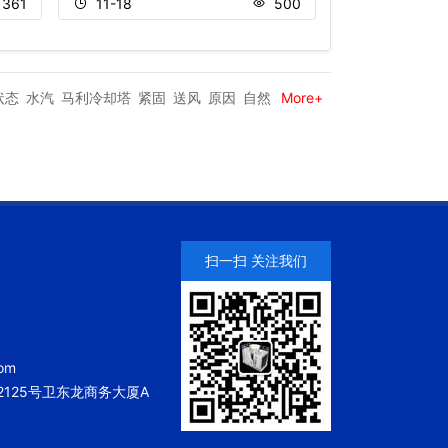
361
11-18
500
11-20
状态
水汽
马利冷却塔
紧固
送风
原因
自然
More+
扫一扫 关注我们
om
125号卫东龙商务大厦A